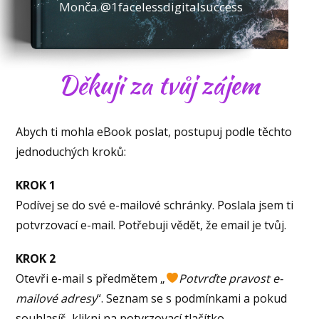
Monča @1facelessdigitalsuccess
Děkuji za tvůj zájem
Abych ti mohla eBook poslat, postupuj podle těchto
jednoduchých kroků:
KROK 1
Podívej se do své e-mailové schránky. Poslala jsem ti
potvrzovací e-mail. Potřebuji vědět, že email je tvůj.
KROK 2
Otevři e-mail s předmětem „
Potvrďte pravost e-
mailové adresy
“. Seznam se s podmínkami a pokud
souhlasíš, klikni na potvrzovací tlačítko.