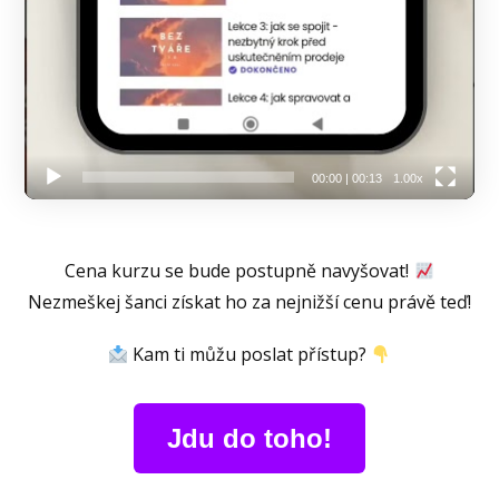
00:00
|
00:13
1.00x
Cena kurzu se bude postupně navyšovat!
Nezmeškej šanci získat ho za nejnižší cenu právě teď!
Kam ti můžu poslat přístup?
Jdu do toho!