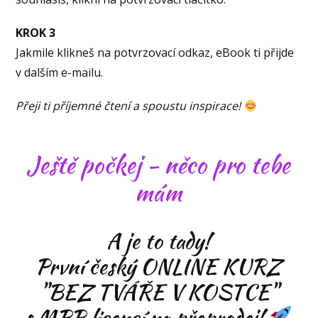
KROK 3
Jakmile klikneš na potvrzovací odkaz, eBook ti přijde
v dalším e-mailu.
Přeji ti příjemné čtení a spoustu inspirace!
Ještě počkej - něco pro tebe
mám
A je to tady!
První český ONLINE KURZ
"BEZ TVÁŘE V KOSTCE"
s MRR licencí na přeprodej!