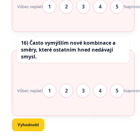
1
2
3
4
5
Vůbec neplatí
Naprost
16) Často vymýšlím nové kombinace a
směry, které ostatním hned nedávají
smysl.
1
2
3
4
5
Vůbec neplatí
Naprost
Vyhodnotit
Vymazat odpovědi
Tip: Porovnejte si výsledek po čase znovu.