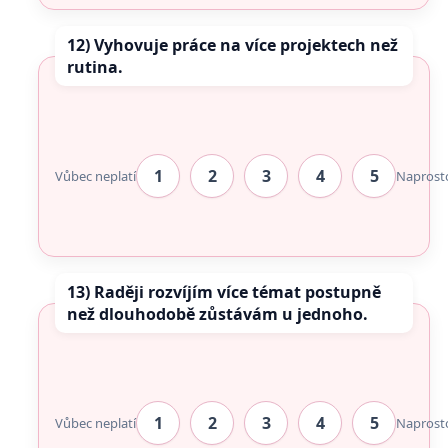
12) Vyhovuje práce na více projektech než
rutina.
1
2
3
4
5
Vůbec neplatí
Naprost
13) Raději rozvíjím více témat postupně
než dlouhodobě zůstávám u jednoho.
1
2
3
4
5
Vůbec neplatí
Naprost