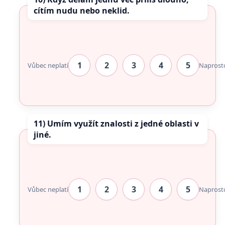
cítím nudu nebo neklid.
1
2
3
4
5
Vůbec neplatí
Naprost
11) Umím využít znalosti z jedné oblasti v
jiné.
1
2
3
4
5
Vůbec neplatí
Naprost