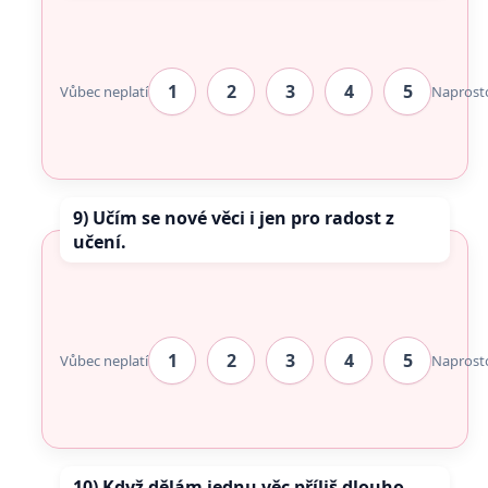
1
2
3
4
5
Vůbec neplatí
Naprost
9) Učím se nové věci i jen pro radost z
učení.
1
2
3
4
5
Vůbec neplatí
Naprost
10) Když dělám jednu věc příliš dlouho,