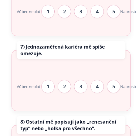
1
2
3
4
5
Vůbec neplatí
Naprost
7) Jednozaměřená kariéra mě spíše
omezuje.
1
2
3
4
5
Vůbec neplatí
Naprost
8) Ostatní mě popisují jako „renesanční
typ“ nebo „holka pro všechno“.