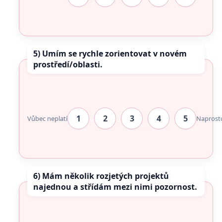
5) Umím se rychle zorientovat v novém
prostředí/oblasti.
1
2
3
4
5
Vůbec neplatí
Naprost
6) Mám několik rozjetých projektů
najednou a střídám mezi nimi pozornost.