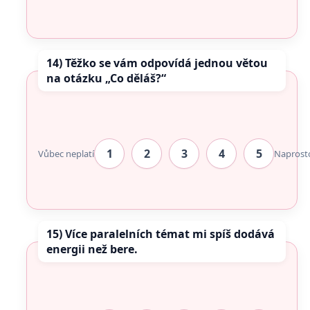
14) Těžko se vám odpovídá jednou větou
na otázku „Co děláš?“
1
2
3
4
5
Vůbec neplatí
Naprost
15) Více paralelních témat mi spíš dodává
energii než bere.