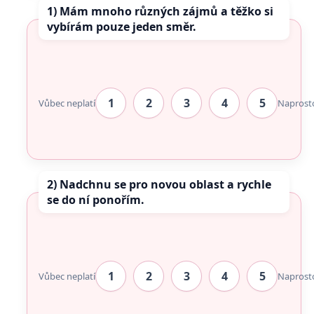
1) Mám mnoho různých zájmů a těžko si
vybírám pouze jeden směr.
1
2
3
4
5
Vůbec neplatí
Naprost
2) Nadchnu se pro novou oblast a rychle
se do ní ponořím.
1
2
3
4
5
Vůbec neplatí
Naprost