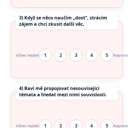
3) Když se něco naučím „dost“, ztrácím
zájem a chci zkusit další věc.
1
2
3
4
5
Vůbec neplatí
Naprost
4) Baví mě propojovat nesouvisející
témata a hledat mezi nimi souvislosti.
1
2
3
4
5
Vůbec neplatí
Naprost