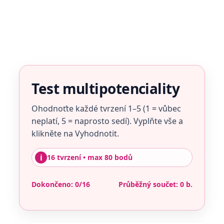
Test multipotenciality
Ohodnoťte každé tvrzení 1–5 (1 = vůbec
neplatí, 5 = naprosto sedí). Vyplňte vše a
klikněte na Vyhodnotit.
i
16 tvrzení • max 80 bodů
Dokončeno:
0
/16
Průběžný součet:
0
b.