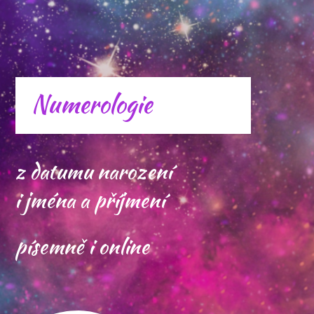
Numerologie
z datumu narození
i jména a příjmení
písemně i online