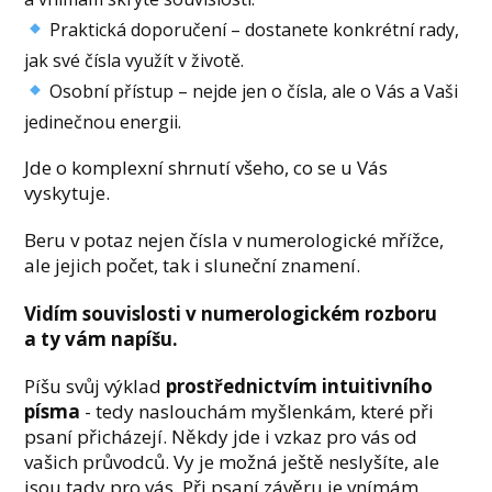
Praktická doporučení – dostanete konkrétní rady,
jak své čísla využít v životě.
Osobní přístup – nejde jen o čísla, ale o Vás a Vaši
jedinečnou energii.
Jde o komplexní shrnutí všeho, co se u Vás
vyskytuje.
Beru v potaz nejen čísla v numerologické mřížce,
ale jejich počet, tak i sluneční znamení.
Vidím souvislosti v numerologickém rozboru
a ty vám napíšu.
Píšu svůj výklad
prostřednictvím intuitivního
písma
- tedy naslouchám myšlenkám, které při
psaní přicházejí. Někdy jde i vzkaz pro vás od
vašich průvodců. Vy je možná ještě neslyšíte, ale
jsou tady pro vás. Při psaní závěru je vnímám