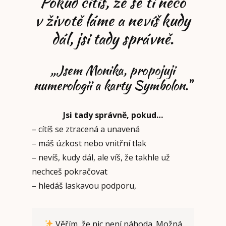
Pokud cítíš, že se ti něco
v životě láme a nevíš kudy
dál, jsi tady správně.
„Jsem Monika, propojuji
numerologii a karty Symbolon."
Jsi tady správně, pokud…
– cítíš se ztracená a unavená
– máš úzkost nebo vnitřní tlak
– nevíš, kudy dál, ale víš, že takhle už
nechceš pokračovat
– hledáš laskavou podporu,
Věřím, že nic není náhoda. Možná