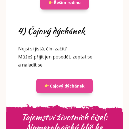
Řeším rodinu
4) Čajový dýchánek
Nejsi si jistá, čím začít?
Můžeš přijít jen posedět, zeptat se
a naladit se
Čajový dýchánek
Tajemství životních čísel:
Numerologický klíč ke