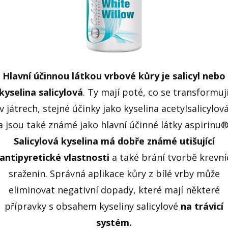
Hlavní účinnou látkou vrbové kůry je salicyl nebo
kyselina salicylová
. Ty mají poté, co se transformuj
v játrech, stejné účinky jako kyselina acetylsalicylov
a jsou také známé jako hlavní účinné látky aspirinu®
Salicylová kyselina má dobře známé utišující
 antipyretické vlastnosti
a také brání tvorbě krevní
sraženin. Správná aplikace kůry z bílé vrby může
eliminovat negativní dopady, které mají některé
přípravky s obsahem kyseliny salicylové
na trávicí
systém.