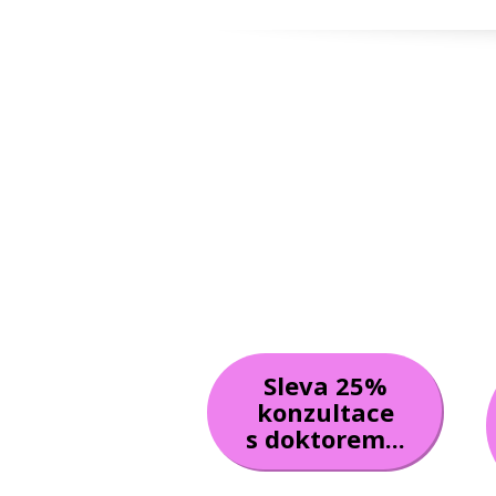
Sleva 25%
konzultace
s doktorem...