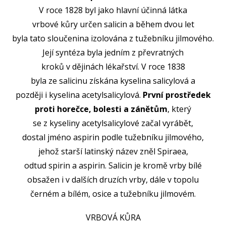
V roce 1828 byl jako hlavní účinná látka
vrbové kůry určen salicin a během dvou let
byla tato sloučenina izolována z tužebníku jilmového.
Její syntéza byla jedním z převratných
kroků v dějinách lékařství. V roce 1838
byla ze salicinu získána kyselina salicylová a
později i kyselina acetylsalicylová.
První prostředek
proti horečce, bolesti a zánětům
, který
se z kyseliny acetylsalicylové začal vyrábět,
dostal jméno aspirin podle tužebníku jilmového,
jehož starší latinský název zněl Spiraea,
odtud spirin a aspirin. Salicin je kromě vrby bílé
obsažen i v dalších druzích vrby, dále v topolu
černém a bílém, osice a tužebníku jilmovém.
VRBOVÁ KŮRA