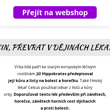
Přejít na webshop
CIN, PŘEVRAT V DĚJINÁCH LÉKA
Vrba bílá patří ke starým evropským léčivým
rostlinám.
Již Hippokrates předepisoval
její kůru a listy na bolest a horečku
. Také římský
lékař Celsus používal odvar z listů a kůry
vrby.
Doporučoval tento lék především při zánětech,
horečce, zánětech horních cest dýchacích
a proti bolesti.