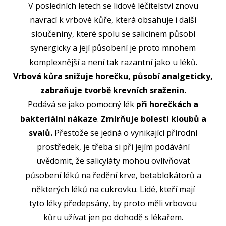
V posledních letech se lidové léčitelství znovu
navrací k vrbové kůře, která obsahuje i další
sloučeniny, které spolu se salicinem působí
synergicky a její působení je proto mnohem
komplexnější a není tak razantní jako u léků.
Vrbová kůra snižuje horečku, působí analgeticky,
zabraňuje tvorbě krevních sraženin.
Podává se jako pomocný lék
při horečkách a
bakteriální nákaze
.
Zmírňuje bolesti kloubů a
svalů.
Přestože se jedná o vynikající přírodní
prostředek, je třeba si při jejím podávání
uvědomit, že salicyláty mohou ovlivňovat
působení léků na ředění krve, betablokátorů a
některých léků na cukrovku. Lidé, kteří mají
tyto léky předepsány, by proto měli vrbovou
kůru užívat jen po dohodě s lékařem.