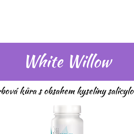
O mně
Nabídka
zDARma
Blog
White Willow
bová kůra s obsahem kyseliny salicyl