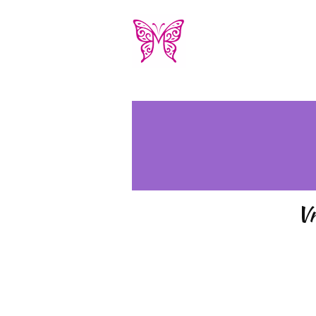
Úvod
Vr