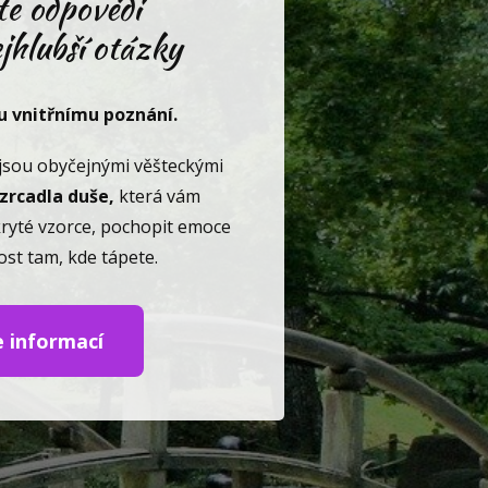
te odpovědi
jhlubší otázky
u vnitřnímu poznání.
jsou obyčejnými věšteckými
zrcadla duše,
která vám
ryté vzorce, pochopit emoce
nost tam, kde tápete.
e informací