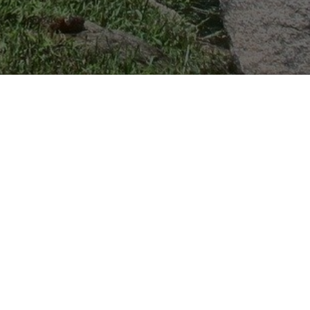
 ke zdraví
rmonickému životu
nějaké řešení. Třeba i na ten
e na další stránce.