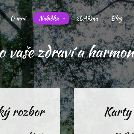
O mně
Nabídka
zDARma
Blog
o vaše zdraví a harmon
ký rozbor
Karty