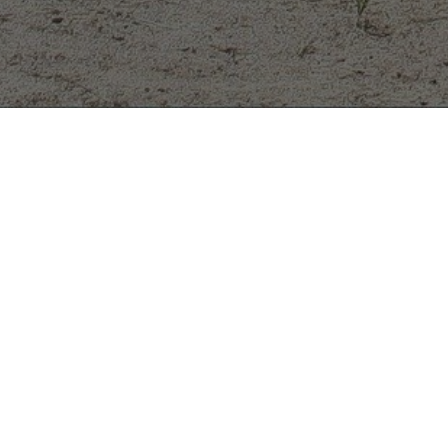
Intuitivní p
Propojení s vaší podv
Diktovaná forma písma od
Položíte otázku a napíšu 