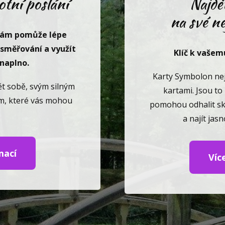
otní poslání
Najdě
na své ne
vám pomůže lépe
 směřování a využít
Klíč k vašem
 naplno.
Karty Symbolon ne
 sobě, svým silným
kartami. Jsou to
ám, které vás mohou
pomohou odhalit sk
a najít jas
mací
Víc