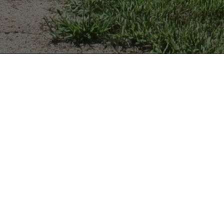
oselství
Cesta
ědomou moudrostí
klíč k ha
 vašich průvodců.
Na každý problém je 
vám na ni odpověď.
váš najdet