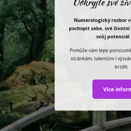
Odkryjte své živ
Numerologický rozbor 
pochopit sebe, své životní
svůj potenciál
Pomůže vám lépe porozumět
stránkám, talentům i výzv
brzdit.
Více infor