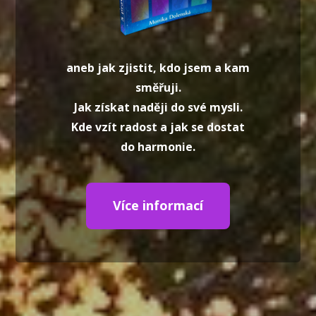
aneb jak zjistit, kdo jsem a kam
směřuji.
Jak získat naději do své mysli.
Kde vzít radost a jak se dostat
do harmonie.
Více informací