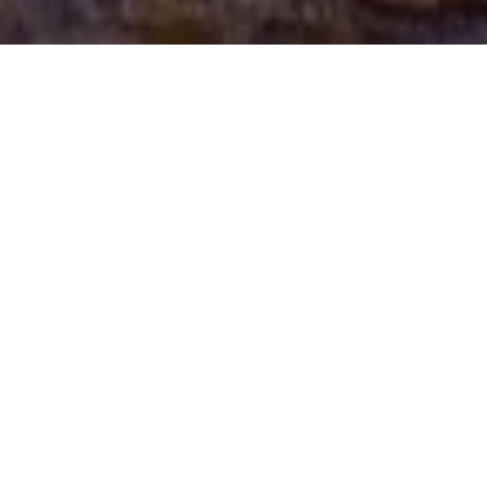
5 pravidel, jak najít sám
sebe
Když vím, kdo jsem, nemůže mne nic
zaskočit.
Když vím: