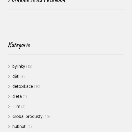
Kategorie
bylinky
(15)
děti
(3)
detoxikace
(10)
dieta
(1)
Film
(2)
Global produkty
(10)
hubnutí
(2)