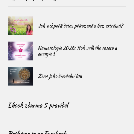
Jak podpořit detox přirozeně a bez extrémů?
Numerologie 2026: Rok velkého resetu a
energie 1
Život jako divadelní hra
Ebook zdarma 5 pravidel
Potkáme se na Facebook