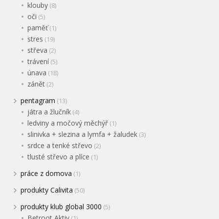
klouby
(8)
oči
(5)
paměť
(1)
stres
(19)
střeva
(2)
trávení
(5)
únava
(18)
zánět
(2)
pentagram
(13)
játra a žlučník
(4)
ledviny a močový měchýř
(1)
slinivka + slezina a lymfa + žaludek
(3)
srdce a tenké střevo
(2)
tlusté střevo a plíce
(1)
práce z domova
(1)
produkty Calivita
(50)
produkty klub global 3000
(5)
Betroot Aktiv
(1)