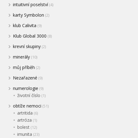
intuitivní poselství
(4)
karty Symbolon
(2)
klub Calivita
(9)
Klub Global 3000
(8)
krevní skupiny
(2)
minerály
(10)
můj příběh
(2)
Nezařazené
(9)
numerologie
(9)
životní číslo
(1)
obtíže nemoci
(51)
artritida
(6)
artróza
(1)
bolest
(12)
imunita
(23)