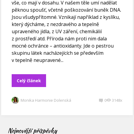
vše, co mají v dosahu. V našem těle umí nadělat
pěknou spoušť, včetně poškozování buněk DNA.
Jsou všudypřítomné. Vznikají například z kyslíku,
který dýcháme, z nezdravého a tepelně
upraveného jídla, z UV záření, chemikálií
z prostředí atd. Příroda nám proti nim dala
mocné ochránce – antioxidanty. Jde o pestrou
skupinu látek nacházejících se především
v tepelně neupravené...
Celý článek
Monika Harmonie Dolenská
0
3148x
Nejnovější příspěvky