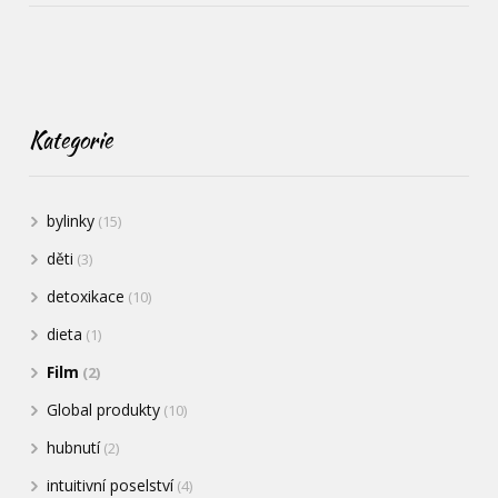
Kategorie
bylinky
(15)
děti
(3)
detoxikace
(10)
dieta
(1)
Film
(2)
Global produkty
(10)
hubnutí
(2)
intuitivní poselství
(4)