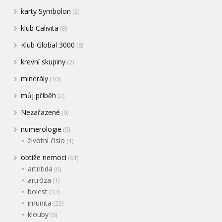
karty Symbolon
(2)
klub Calivita
(9)
Klub Global 3000
(8)
krevní skupiny
(2)
minerály
(10)
můj příběh
(2)
Nezařazené
(9)
numerologie
(9)
životní číslo
(1)
obtíže nemoci
(51)
artritida
(6)
artróza
(1)
bolest
(12)
imunita
(23)
klouby
(8)