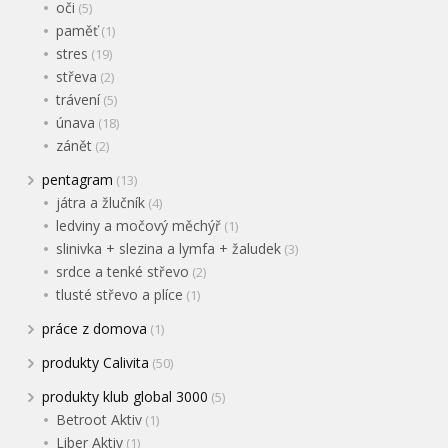
oči
(5)
paměť
(1)
stres
(19)
střeva
(2)
trávení
(5)
únava
(18)
zánět
(2)
pentagram
(13)
játra a žlučník
(4)
ledviny a močový měchýř
(1)
slinivka + slezina a lymfa + žaludek
(3)
srdce a tenké střevo
(2)
tlusté střevo a plíce
(1)
práce z domova
(1)
produkty Calivita
(50)
produkty klub global 3000
(5)
Betroot Aktiv
(1)
Liber Aktiv
(1)