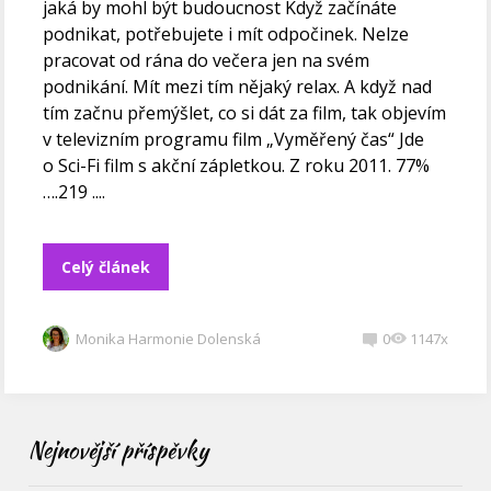
jaká by mohl být budoucnost Když začínáte
podnikat, potřebujete i mít odpočinek. Nelze
pracovat od rána do večera jen na svém
podnikání. Mít mezi tím nějaký relax. A když nad
tím začnu přemýšlet, co si dát za film, tak objevím
v televizním programu film „Vyměřený čas“ Jde
o Sci-Fi film s akční zápletkou. Z roku 2011. 77%
….219 ....
Celý článek
Monika Harmonie Dolenská
0
1147x
Nejnovější příspěvky