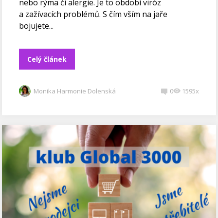
nebo rýma či alergie. Je to období viróz
a zažívacích problémů. S čím vším na jaře
bojujete...
Celý článek
Monika Harmonie Dolenská
0
1595x