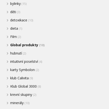
bylinky
(15)
děti
(3)
detoxikace
(10)
dieta
(1)
Film
(2)
Global produkty
(10)
hubnutí
(2)
intuitivní poselství
(4)
karty Symbolon
(2)
klub Calivita
(9)
Klub Global 3000
(8)
krevní skupiny
(2)
minerály
(10)