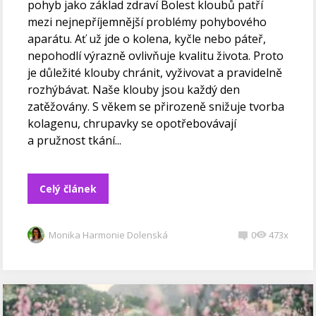
pohyb jako základ zdraví Bolest kloubů patří
mezi nejnepříjemnější problémy pohybového
aparátu. Ať už jde o kolena, kyčle nebo páteř,
nepohodlí výrazně ovlivňuje kvalitu života. Proto
je důležité klouby chránit, vyživovat a pravidelně
rozhýbávat. Naše klouby jsou každý den
zatěžovány. S věkem se přirozeně snižuje tvorba
kolagenu, chrupavky se opotřebovávají
a pružnost tkání...
Celý článek
Monika Harmonie Dolenská
0
473x