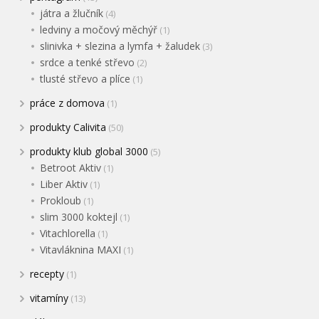
játra a žlučník
(4)
ledviny a močový měchýř
(1)
slinivka + slezina a lymfa + žaludek
(3)
srdce a tenké střevo
(2)
tlusté střevo a plíce
(1)
práce z domova
(1)
produkty Calivita
(50)
produkty klub global 3000
(5)
Betroot Aktiv
(1)
Liber Aktiv
(1)
Prokloub
(1)
slim 3000 koktejl
(1)
Vitachlorella
(1)
Vitavláknina MAXI
(1)
recepty
(1)
vitamíny
(13)