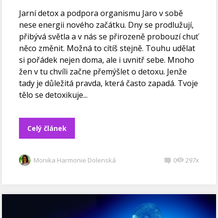
Jarní detox a podpora organismu Jaro v sobě
nese energii nového začátku. Dny se prodlužují,
přibývá světla a v nás se přirozeně probouzí chuť
něco změnit. Možná to cítíš stejně. Touhu udělat
si pořádek nejen doma, ale i uvnitř sebe. Mnoho
žen v tu chvíli začne přemýšlet o detoxu. Jenže
tady je důležitá pravda, která často zapadá. Tvoje
tělo se detoxikuje...
Celý článek
Monika Harmonie Dolenská
0
297x