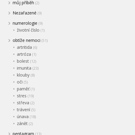
můj příběh
(2)
Nezařazené
(9)
numerologie
(9)
životní číslo
(1)
obtíže nemoci
(51)
artritida
(6)
artróza
(1)
bolest
(12)
imunita
(23)
klouby
(8)
oči
(5)
paměť
(1)
stres
(19)
střeva
(2)
trávení
(5)
únava
(18)
zánět
(2)
pentagram
(13)