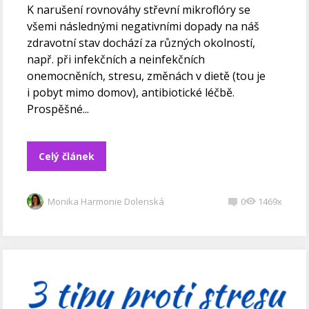
K narušení rovnováhy střevní mikroflóry se
všemi následnými negativními dopady na náš
zdravotní stav dochází za různých okolností,
např. při infekčních a neinfekčních
onemocněních, stresu, změnách v dietě (tou je
i pobyt mimo domov), antibiotické léčbě.
Prospěšné...
Celý článek
Monika Harmonie Dolenská
0
1469x