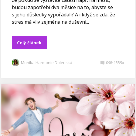
že pokud se vystavíte zátěži např. na měsíc,
budou zapotřebí dva měsíce na to, abyste se
s jeho důsledky vypořádali? A i když se zdá, že
stres má vliv zejména na duševní...
Celý článek
Monika Harmonie Dolenská
0
1559x