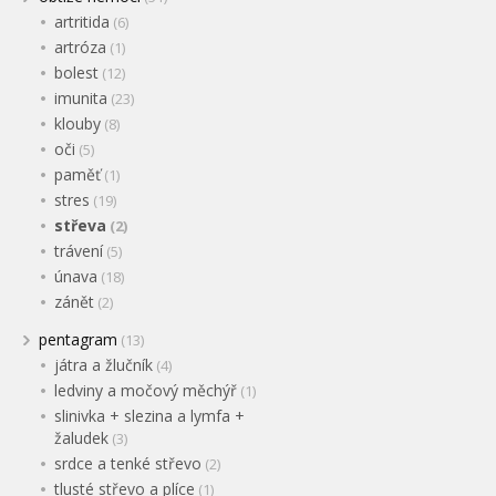
artritida
(6)
artróza
(1)
bolest
(12)
imunita
(23)
klouby
(8)
oči
(5)
paměť
(1)
stres
(19)
střeva
(2)
trávení
(5)
únava
(18)
zánět
(2)
pentagram
(13)
játra a žlučník
(4)
ledviny a močový měchýř
(1)
slinivka + slezina a lymfa +
žaludek
(3)
srdce a tenké střevo
(2)
tlusté střevo a plíce
(1)