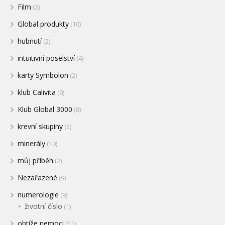
Film
(2)
Global produkty
(10)
hubnutí
(2)
intuitivní poselství
(4)
karty Symbolon
(2)
klub Calivita
(9)
Klub Global 3000
(8)
krevní skupiny
(2)
minerály
(10)
můj příběh
(2)
Nezařazené
(9)
numerologie
(9)
životní číslo
(1)
obtíže nemoci
(51)