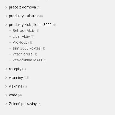
práce z domova
(1)
produkty Calivita
(50)
produkty klub global 3000
(5)
Betroot Aktiv
(1)
Liber Aktiv
(1)
Prokloub
(1)
slim 3000 koktejl
(1)
Vitachlorella
(1)
Vitavláknina MAXI
(1)
recepty
(1)
vitamíny
(13)
vláknina
(1)
voda
(4)
Zelené potraviny
(6)