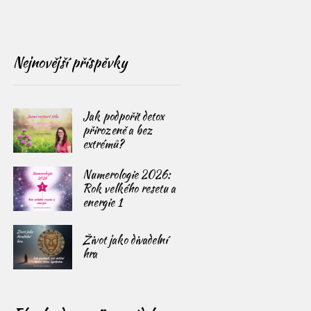
Nejnovější příspěvky
Jak podpořit detox
přirozeně a bez
extrémů?
Numerologie 2026:
Rok velkého resetu a
energie 1
Život jako divadelní
hra