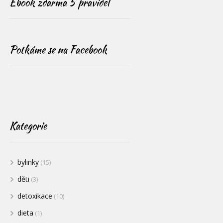
Ebook zdarma 5 pravidel
Potkáme se na Facebook
Kategorie
bylinky
(15)
děti
(3)
detoxikace
(10)
dieta
(1)