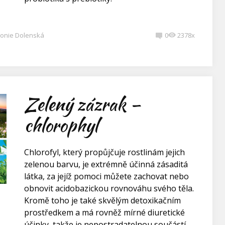
onie Dolenská
0
2378x
Zelený zázrak –
chlorophyl
Chlorofyl, který propůjčuje rostlinám jejich
zelenou barvu, je extrémně účinná zásaditá
látka, za jejíž pomoci můžete zachovat nebo
obnovit acidobazickou rovnováhu svého těla.
Kromě toho je také skvělým detoxikačním
prostředkem a má rovněž mírné diuretické
účinky, takže je nepostradatelnou součástí