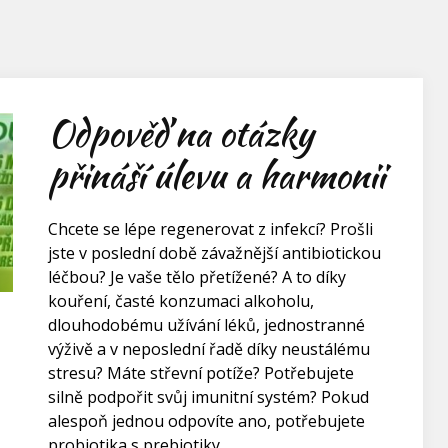
Odpověď na otázky
přináší úlevu a harmonii
Chcete se lépe regenerovat z infekcí? Prošli
jste v poslední době závažnější antibiotickou
léčbou? Je vaše tělo přetížené? A to díky
kouření, časté konzumaci alkoholu,
dlouhodobému užívání léků, jednostranné
výživě a v neposlední řadě díky neustálému
stresu? Máte střevní potíže? Potřebujete
silně podpořit svůj imunitní systém? Pokud
alespoň jednou odpovíte ano, potřebujete
probiotika s prebiotiky.