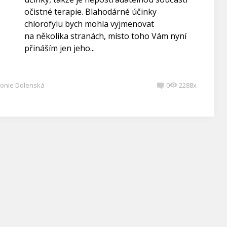
očistné terapie. Blahodárné účinky
chlorofylu bych mohla vyjmenovat
na několika stranách, místo toho Vám nyní
přináším jen jeho...
onie Dolenská
0
2288x