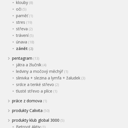
klouby
(8)
oči
(5)
paměť
(1)
stres
(19)
střeva
(2)
trávení
(5)
únava
(18)
zánět
(2)
pentagram
(13)
játra a žlučník
(4)
ledviny a močový měchýř
(1)
slinivka + slezina a lymfa + žaludek
(3)
srdce a tenké střevo
(2)
tlusté střevo a plíce
(1)
práce z domova
(1)
produkty Calivita
(50)
produkty klub global 3000
(5)
Betroot Aktiv
(1)