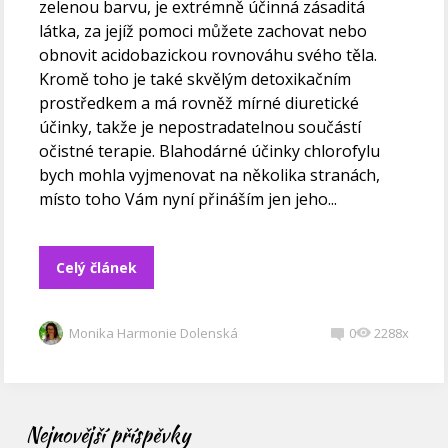
zelenou barvu, je extrémně účinná zásaditá
látka, za jejíž pomoci můžete zachovat nebo
obnovit acidobazickou rovnováhu svého těla.
Kromě toho je také skvělým detoxikačním
prostředkem a má rovněž mírné diuretické
účinky, takže je nepostradatelnou součástí
očistné terapie. Blahodárné účinky chlorofylu
bych mohla vyjmenovat na několika stranách,
místo toho Vám nyní přináším jen jeho...
Celý článek
Monika Harmonie Dolenská
0
2288x
Nejnovější příspěvky