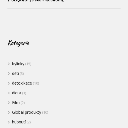
Kategorie
bylinky
(15)
děti
(3)
detoxikace
(10)
dieta
(1)
Film
(2)
Global produkty
(10)
hubnutí
(2)