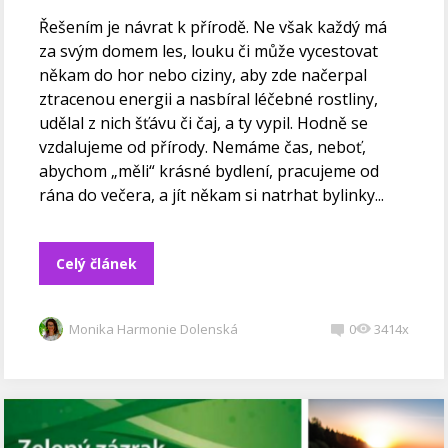
Řešením je návrat k přírodě. Ne však každý má
za svým domem les, louku či může vycestovat
někam do hor nebo ciziny, aby zde načerpal
ztracenou energii a nasbíral léčebné rostliny,
udělal z nich šťávu či čaj, a ty vypil. Hodně se
vzdalujeme od přírody. Nemáme čas, neboť,
abychom „měli“ krásné bydlení, pracujeme od
rána do večera, a jít někam si natrhat bylinky...
Celý článek
Monika Harmonie Dolenská
0
3414x