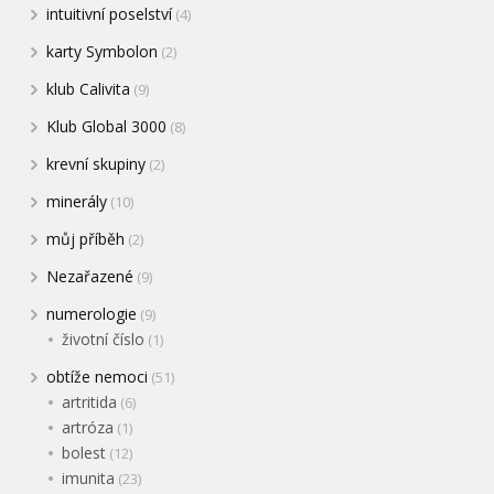
intuitivní poselství
(4)
karty Symbolon
(2)
klub Calivita
(9)
Klub Global 3000
(8)
krevní skupiny
(2)
minerály
(10)
můj příběh
(2)
Nezařazené
(9)
numerologie
(9)
životní číslo
(1)
obtíže nemoci
(51)
artritida
(6)
artróza
(1)
bolest
(12)
imunita
(23)