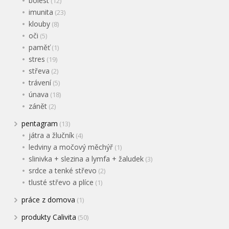
bolest
(12)
imunita
(23)
klouby
(8)
oči
(5)
paměť
(1)
stres
(19)
střeva
(2)
trávení
(5)
únava
(18)
zánět
(2)
pentagram
(13)
játra a žlučník
(4)
ledviny a močový měchýř
(1)
slinivka + slezina a lymfa + žaludek
(3)
srdce a tenké střevo
(2)
tlusté střevo a plíce
(1)
práce z domova
(1)
produkty Calivita
(50)