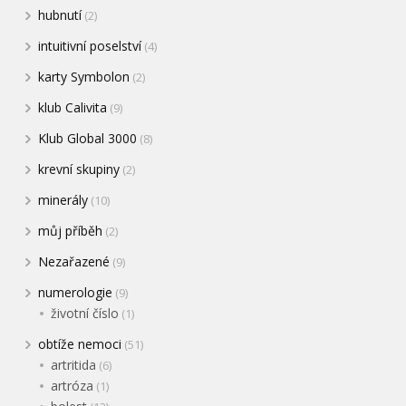
hubnutí
(2)
intuitivní poselství
(4)
karty Symbolon
(2)
klub Calivita
(9)
Klub Global 3000
(8)
krevní skupiny
(2)
minerály
(10)
můj příběh
(2)
Nezařazené
(9)
numerologie
(9)
životní číslo
(1)
obtíže nemoci
(51)
artritida
(6)
artróza
(1)