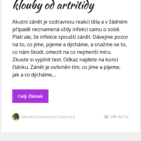
klouby od artritidy
Akutní zánět je ozdravnou reakcí těla a v žádném
případě neznamená vždy infekci samu o sobě.
Platí ale, že infekce spouští zánět. Dávejme pozor
na to, co jíme, pijeme a dýcháme, a snažme se to,
co nám škodí, omezit na co nejmenší míru.
Zkuste si vyplnit test. Odkaz najdete na konci
článku. Zánět je ovlivněn tím, co jíme a pijeme,
jak a co dýcháme,...
Celý článek
Monika Harmonie Dolenská
0
4674x