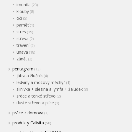
imunita
(23)
klouby
(8)
oči
(5)
paměť
(1)
stres
(19)
střeva
(2)
trávení
(5)
únava
(18)
zánět
(2)
pentagram
(13)
játra a žlučník
(4)
ledviny a močový měchýř
(1)
slinivka + slezina a lymfa + žaludek
(3)
srdce a tenké střevo
(2)
tlusté střevo a plíce
(1)
práce z domova
(1)
produkty Calivita
(50)