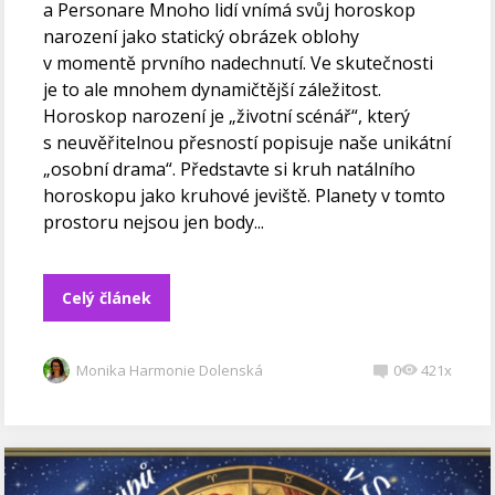
a Personare Mnoho lidí vnímá svůj horoskop
narození jako statický obrázek oblohy
v momentě prvního nadechnutí. Ve skutečnosti
je to ale mnohem dynamičtější záležitost.
Horoskop narození je „životní scénář“, který
s neuvěřitelnou přesností popisuje naše unikátní
„osobní drama“. Představte si kruh natálního
horoskopu jako kruhové jeviště. Planety v tomto
prostoru nejsou jen body...
Celý článek
Monika Harmonie Dolenská
0
421x