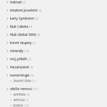
hubnutí
(2)
intuitivní poselství
(4)
karty Symbolon
(2)
klub Calivita
(9)
Klub Global 3000
(8)
krevní skupiny
(2)
minerály
(10)
můj příběh
(2)
Nezařazené
(9)
numerologie
(9)
životní číslo
(1)
obtíže nemoci
(51)
artritida
(6)
artróza
(1)
bolest
(12)