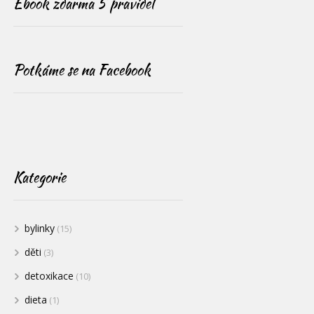
Ebook zdarma 5 pravidel
Potkáme se na Facebook
Kategorie
bylinky
(15)
děti
(3)
detoxikace
(10)
dieta
(1)