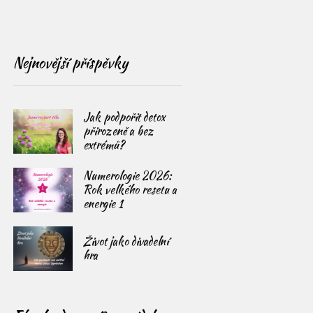
Nejnovější příspěvky
Jak podpořit detox
přirozeně a bez
extrémů?
Numerologie 2026:
Rok velkého resetu a
energie 1
Život jako divadelní
hra