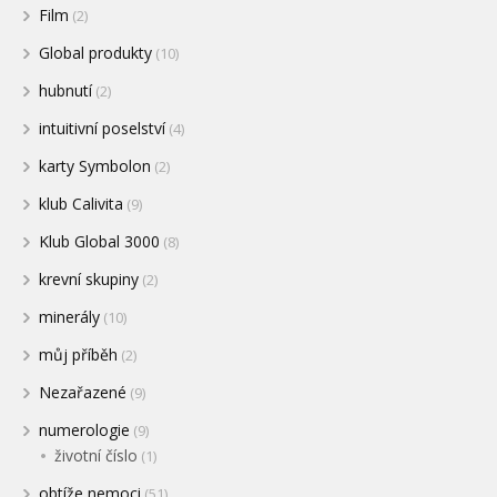
Film
(2)
Global produkty
(10)
hubnutí
(2)
intuitivní poselství
(4)
karty Symbolon
(2)
klub Calivita
(9)
Klub Global 3000
(8)
krevní skupiny
(2)
minerály
(10)
můj příběh
(2)
Nezařazené
(9)
numerologie
(9)
životní číslo
(1)
obtíže nemoci
(51)