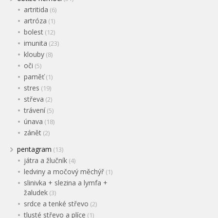
artritida
(6)
artróza
(1)
bolest
(12)
imunita
(23)
klouby
(8)
oči
(5)
paměť
(1)
stres
(19)
střeva
(2)
trávení
(5)
únava
(18)
zánět
(2)
pentagram
(13)
játra a žlučník
(4)
ledviny a močový měchýř
(1)
slinivka + slezina a lymfa +
žaludek
(3)
srdce a tenké střevo
(2)
tlusté střevo a plíce
(1)