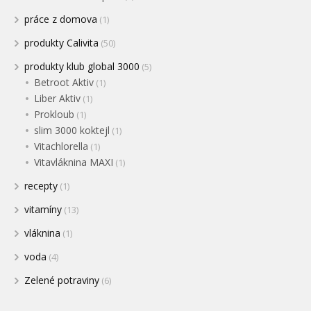
práce z domova
(1)
produkty Calivita
(50)
produkty klub global 3000
(5)
Betroot Aktiv
(1)
Liber Aktiv
(1)
Prokloub
(1)
slim 3000 koktejl
(1)
Vitachlorella
(1)
Vitavláknina MAXI
(1)
recepty
(1)
vitamíny
(13)
vláknina
(1)
voda
(4)
Zelené potraviny
(6)