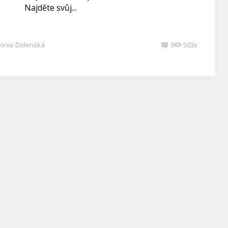
Najděte svůj...
onie Dolenská
0
503x