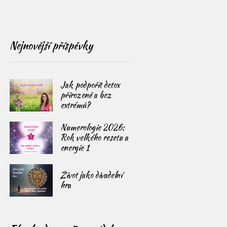
Nejnovější příspěvky
Jak podpořit detox
přirozeně a bez
extrémů?
Numerologie 2026:
Rok velkého resetu a
energie 1
Život jako divadelní
hra