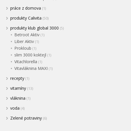
práce z domova
(1)
produkty Calivita
(50)
produkty klub global 3000
(5)
Betroot Aktiv
(1)
Liber Aktiv
(1)
Prokloub
(1)
slim 3000 koktejl
(1)
Vitachlorella
(1)
Vitavláknina MAXI
(1)
recepty
(1)
vitamíny
(13)
vláknina
(1)
voda
(4)
Zelené potraviny
(6)