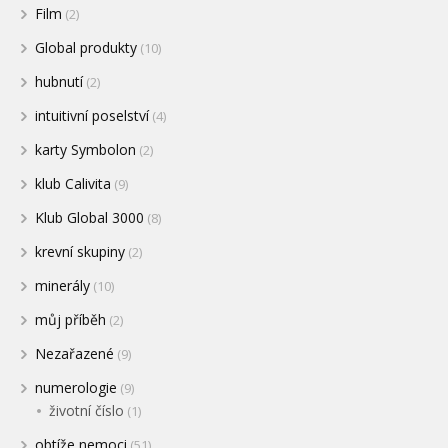
Film
(2)
Global produkty
(10)
hubnutí
(2)
intuitivní poselství
(4)
karty Symbolon
(2)
klub Calivita
(9)
Klub Global 3000
(8)
krevní skupiny
(2)
minerály
(10)
můj příběh
(2)
Nezařazené
(9)
numerologie
(9)
životní číslo
(1)
obtíže nemoci
(51)