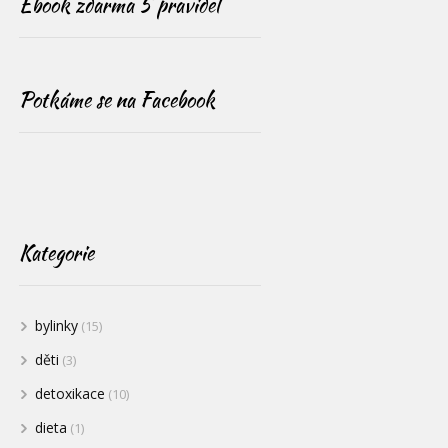
Ebook zdarma 5 pravidel
Potkáme se na Facebook
Kategorie
bylinky
(15)
děti
(3)
detoxikace
(10)
dieta
(1)