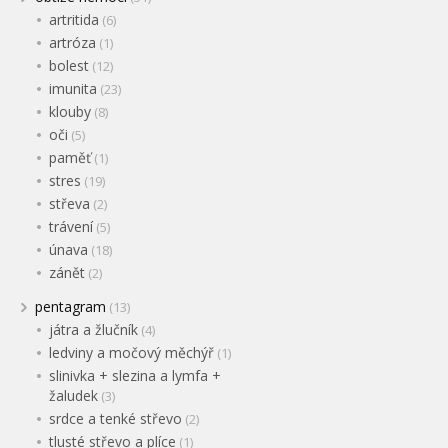
artritida
(6)
artróza
(1)
bolest
(12)
imunita
(23)
klouby
(8)
oči
(5)
paměť
(1)
stres
(19)
střeva
(2)
trávení
(5)
únava
(18)
zánět
(2)
pentagram
(13)
játra a žlučník
(4)
ledviny a močový měchýř
(1)
slinivka + slezina a lymfa +
žaludek
(3)
srdce a tenké střevo
(2)
tlusté střevo a plíce
(1)