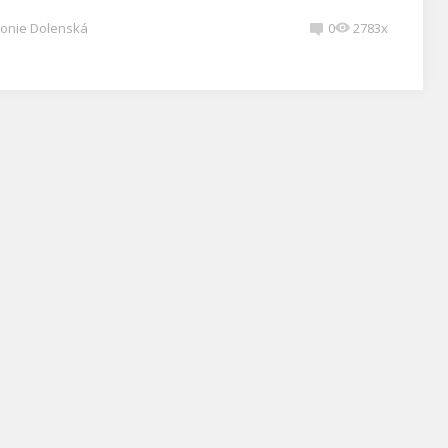
onie Dolenská
0
2783x