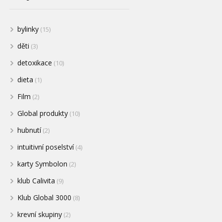
bylinky
(15)
děti
(3)
detoxikace
(10)
dieta
(1)
Film
(2)
Global produkty
(10)
hubnutí
(2)
intuitivní poselství
(4)
karty Symbolon
(2)
klub Calivita
(9)
Klub Global 3000
(8)
krevní skupiny
(2)