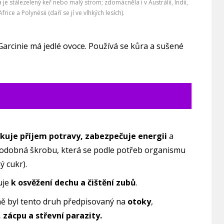
ia je stálezelený keř nebo malý strom; zdomácněla i v Austrálii, Indii,
Africe a Polynésii (daří se jí ve vlhkých lesích).
rcinie má jedlé ovoce. Používá se kůra a sušené
dukuje příjem potravy, zabezpečuje energii
a
podobná škrobu, která se podle potřeb organismu
 cukr).
uje
k osvěžení dechu a čištění zubů
.
íně byl tento druh předpisovaný na
otoky
,
zácpu a střevní parazity.