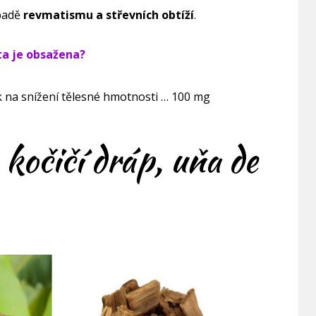
ípadě
revmatismu a střevních obtíží
.
ta je obsažena?
 na snížení tělesné hmotnosti … 100 mg
 kočičí dráp, uňa de