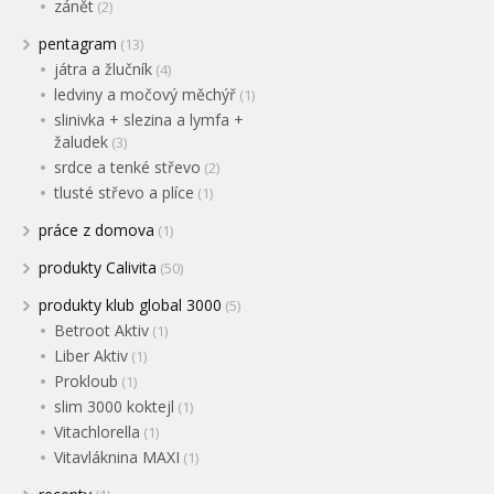
zánět
(2)
pentagram
(13)
játra a žlučník
(4)
ledviny a močový měchýř
(1)
slinivka + slezina a lymfa +
žaludek
(3)
srdce a tenké střevo
(2)
tlusté střevo a plíce
(1)
práce z domova
(1)
produkty Calivita
(50)
produkty klub global 3000
(5)
Betroot Aktiv
(1)
Liber Aktiv
(1)
Prokloub
(1)
slim 3000 koktejl
(1)
Vitachlorella
(1)
Vitavláknina MAXI
(1)