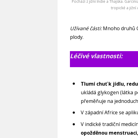
Pochází z jižní Indie a Thajska. Garcin
tropické a jižní 
Užívané části:
Mnoho druhů Ga
plody.
Léčivé vlastnosti:
Tlumí chuť k jídlu, re
ukládá glykogen (látka 
přeměňuje na jednoduchý
V západní Africe se aplik
V indické tradiční medic
opožděnou menstruaci, 