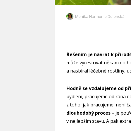
Monika Harmonie Dolenská
Řešením je návrat k přírodě
může vycestovat někam do hor
a nasbíral léčebné rostliny, udě
Hodně se vzdalujeme od př
bydlení, pracujeme od rána do
z toho, jak pracujeme, není č
dlouhodobý proces
– je potř
v nejlepším stavu. A pak extra