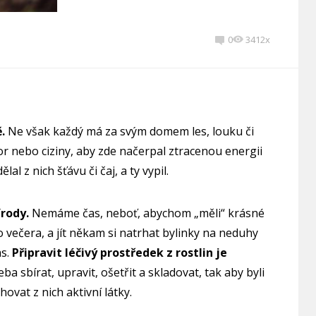
0
3412x
.
Ne však každý má za svým domem les, louku či
 nebo ciziny, aby zde načerpal ztracenou energii
lal z nich šťávu či čaj, a ty vypil.
írody.
Nemáme čas, neboť, abychom „měli“ krásné
 večera, a jít někam si natrhat bylinky na neduhy
as.
Připravit léčivý prostředek z rostlin je
eba sbírat, upravit, ošetřit a skladovat, tak aby byli
hovat z nich aktivní látky.