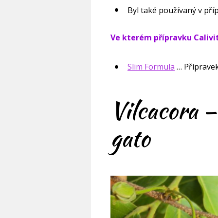
Byl také používaný v př
Ve kterém přípravku Calivi
Slim Formula
… Přípravek
Vilcacora –
gato