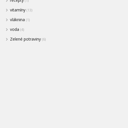
recepty
(1)
vitamíny
(13)
vláknina
(1)
voda
(4)
Zelené potraviny
(6)