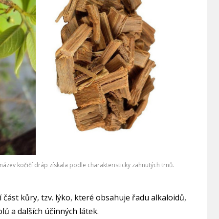
 název kočičí dráp získala podle charakteristicky zahnutých trnů.
í část kůry, tzv. lýko, které obsahuje řadu alkaloidů,
lů a dalších účinných látek.