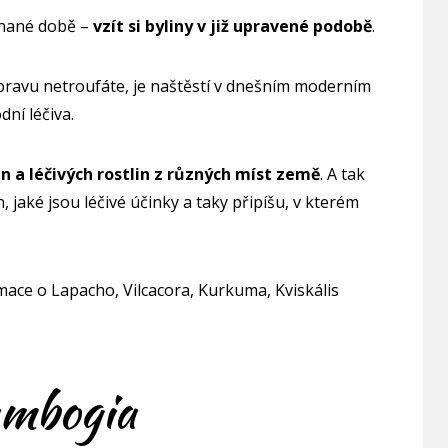
chané době –
vzít si byliny v již upravené podobě
.
ípravu netroufáte, je naštěstí v dnešním moderním
dní léčiva.
 a léčivých rostlin z různých míst země
. A tak
 jaké jsou léčivé účinky a taky připíšu, v kterém
mace o Lapacho, Vilcacora, Kurkuma, Kviskális
ambogia