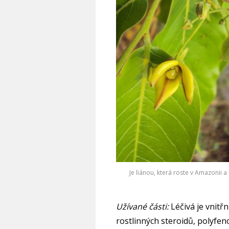
Je liánou, která roste v Amazonii a
Užívané části:
Léčivá je vnitřn
rostlinných steroidů, polyfeno