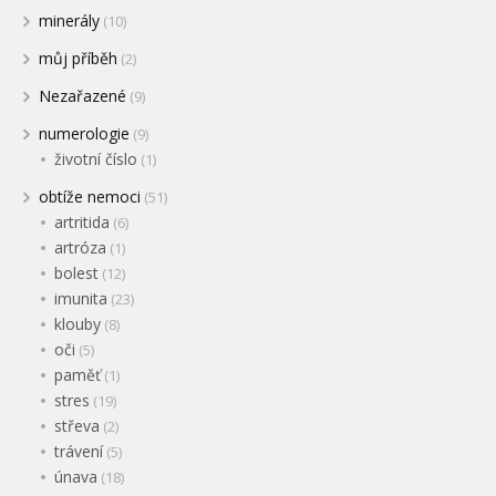
minerály
(10)
můj příběh
(2)
Nezařazené
(9)
numerologie
(9)
životní číslo
(1)
obtíže nemoci
(51)
artritida
(6)
artróza
(1)
bolest
(12)
imunita
(23)
klouby
(8)
oči
(5)
paměť
(1)
stres
(19)
střeva
(2)
trávení
(5)
únava
(18)