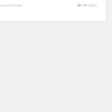
onie Dolenská
0
2583x