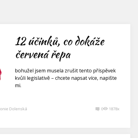
12 účinků, co dokáže
červená řepa
bohužel jsem musela zrušit tento příspěvek
kvůli legislativě – chcete napsat více, napište
mi.
onie Dolenská
0
1878x