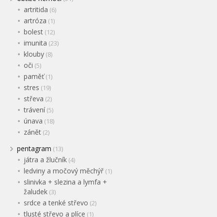
artritida
(6)
artróza
(1)
bolest
(12)
imunita
(23)
klouby
(8)
oči
(5)
paměť
(1)
stres
(19)
střeva
(2)
trávení
(5)
únava
(18)
zánět
(2)
pentagram
(13)
játra a žlučník
(4)
ledviny a močový měchýř
(1)
slinivka + slezina a lymfa +
žaludek
(3)
srdce a tenké střevo
(2)
tlusté střevo a plíce
(1)