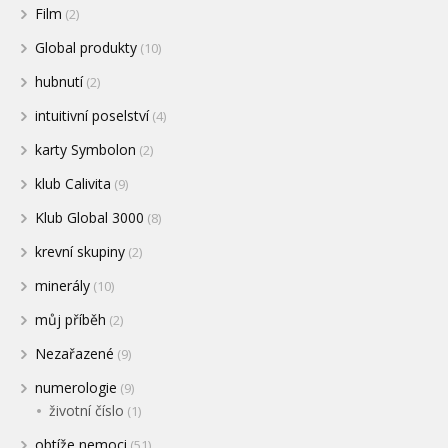
Film
(2)
Global produkty
(10)
hubnutí
(2)
intuitivní poselství
(4)
karty Symbolon
(2)
klub Calivita
(9)
Klub Global 3000
(8)
krevní skupiny
(2)
minerály
(10)
můj příběh
(2)
Nezařazené
(9)
numerologie
(9)
životní číslo
(1)
obtíže nemoci
(51)