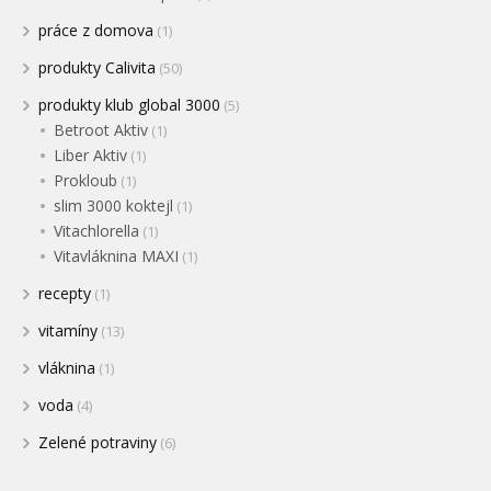
práce z domova
(1)
produkty Calivita
(50)
produkty klub global 3000
(5)
Betroot Aktiv
(1)
Liber Aktiv
(1)
Prokloub
(1)
slim 3000 koktejl
(1)
Vitachlorella
(1)
Vitavláknina MAXI
(1)
recepty
(1)
vitamíny
(13)
vláknina
(1)
voda
(4)
Zelené potraviny
(6)