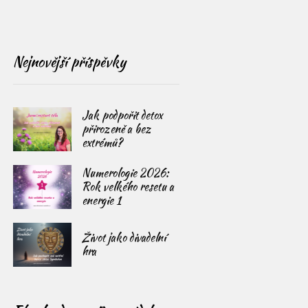
Nejnovější příspěvky
Jak podpořit detox
přirozeně a bez
extrémů?
Numerologie 2026:
Rok velkého resetu a
energie 1
Život jako divadelní
hra