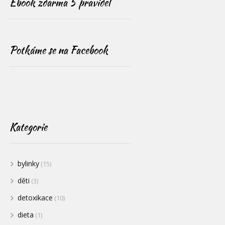
Ebook zdarma 5 pravidel
Potkáme se na Facebook
Kategorie
bylinky
(15)
děti
(3)
detoxikace
(10)
dieta
(1)