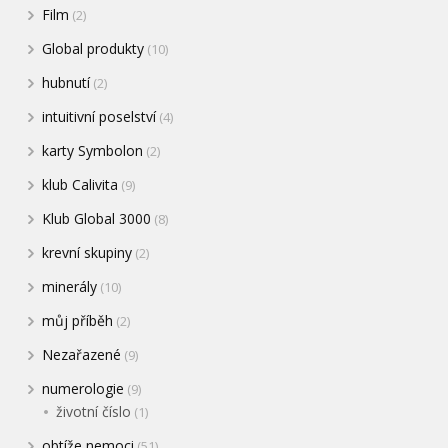
Film
(2)
Global produkty
(10)
hubnutí
(2)
intuitivní poselství
(4)
karty Symbolon
(2)
klub Calivita
(9)
Klub Global 3000
(8)
krevní skupiny
(2)
minerály
(10)
můj příběh
(2)
Nezařazené
(9)
numerologie
(9)
životní číslo
(1)
obtíže nemoci
(51)