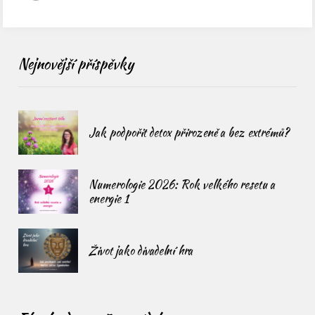
Nejnovější příspěvky
Jak podpořit detox přirozeně a bez extrémů?
Numerologie 2026: Rok velkého resetu a
energie 1
Život jako divadelní hra