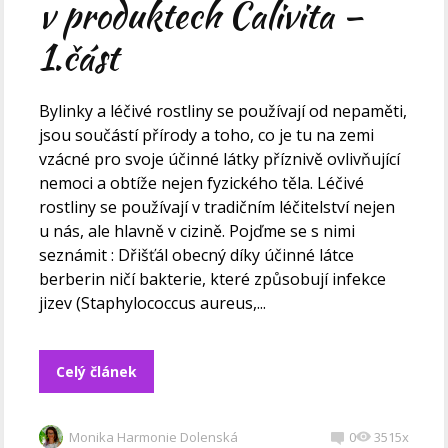
v produktech Calivita –
1.část
Bylinky a léčivé rostliny se používají od nepaměti,
jsou součástí přírody a toho, co je tu na zemi
vzácné pro svoje účinné látky příznivě ovlivňující
nemoci a obtíže nejen fyzického těla. Léčivé
rostliny se používají v tradičním léčitelství nejen
u nás, ale hlavně v cizině. Pojďme se s nimi
seznámit : Dřišťál obecný díky účinné látce
berberin ničí bakterie, které způsobují infekce
jizev (Staphylococcus aureus,...
Celý článek
Monika Harmonie Dolenská
0
3515x