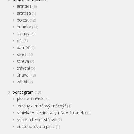
artritida
(6)
artróza
(1)
bolest
(12)
imunita
(23)
klouby
(8)
oči
(5)
paměť
(1)
stres
(19)
střeva
(2)
trávení
(5)
únava
(18)
zánět
(2)
pentagram
(13)
játra a žlučník
(4)
ledviny a močový měchýř
(1)
slinivka + slezina a lymfa + žaludek
(3)
srdce a tenké střevo
(2)
tlusté střevo a plíce
(1)