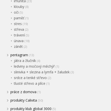
imunita
(23)
klouby
(8)
oči
(5)
paměť
(1)
stres
(19)
střeva
(2)
trávení
(5)
únava
(18)
zánět
(2)
pentagram
(13)
játra a žlučník
(4)
ledviny a močový měchýř
(1)
slinivka + slezina a lymfa + žaludek
(3)
srdce a tenké střevo
(2)
tlusté střevo a plíce
(1)
práce z domova
(1)
produkty Calivita
(50)
produkty klub global 3000
(5)