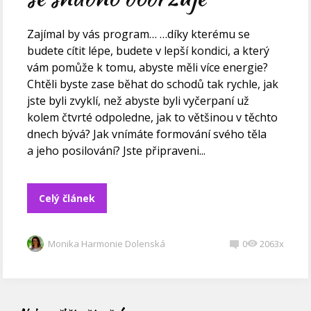
Zajímal by vás program… …díky kterému se
budete cítit lépe, budete v lepší kondici, a který
vám pomůže k tomu, abyste měli více energie?
Chtěli byste zase běhat do schodů tak rychle, jak
jste byli zvyklí, než abyste byli vyčerpaní už
kolem čtvrté odpoledne, jak to většinou v těchto
dnech bývá? Jak vnímáte formování svého těla
a jeho posilování? Jste připraveni...
Celý článek
Monika Harmonie Dolenská
0
2063x