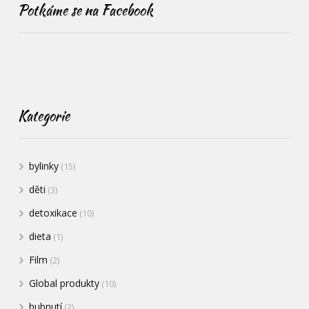
Potkáme se na Facebook
Kategorie
bylinky
(15)
děti
(3)
detoxikace
(10)
dieta
(1)
Film
(2)
Global produkty
(10)
hubnutí
(2)