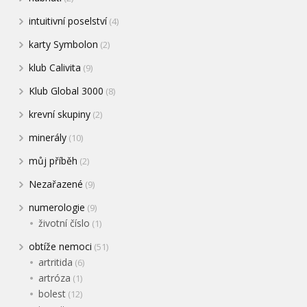
intuitivní poselství
(4)
karty Symbolon
(2)
klub Calivita
(9)
Klub Global 3000
(8)
krevní skupiny
(2)
minerály
(10)
můj příběh
(2)
Nezařazené
(9)
numerologie
(9)
životní číslo
(1)
obtíže nemoci
(51)
artritida
(6)
artróza
(1)
bolest
(12)