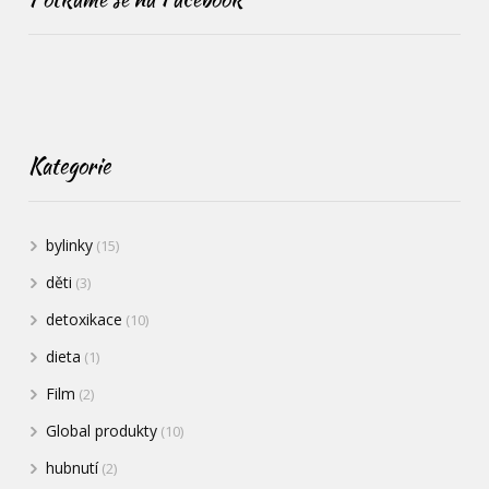
Kategorie
bylinky
(15)
děti
(3)
detoxikace
(10)
dieta
(1)
Film
(2)
Global produkty
(10)
hubnutí
(2)