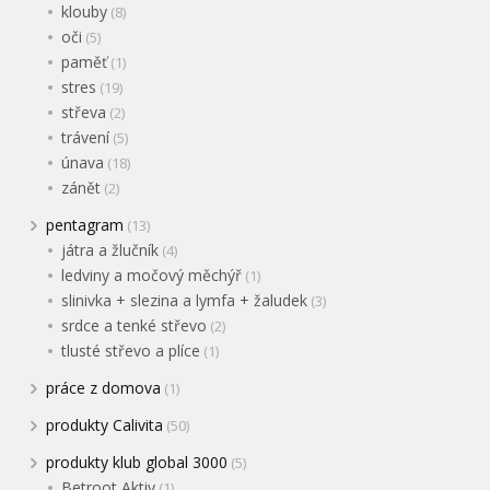
klouby
(8)
oči
(5)
paměť
(1)
stres
(19)
střeva
(2)
trávení
(5)
únava
(18)
zánět
(2)
pentagram
(13)
játra a žlučník
(4)
ledviny a močový měchýř
(1)
slinivka + slezina a lymfa + žaludek
(3)
srdce a tenké střevo
(2)
tlusté střevo a plíce
(1)
práce z domova
(1)
produkty Calivita
(50)
produkty klub global 3000
(5)
Betroot Aktiv
(1)