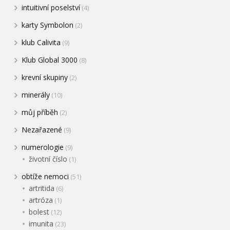
intuitivní poselství
(4)
karty Symbolon
(2)
klub Calivita
(9)
Klub Global 3000
(8)
krevní skupiny
(2)
minerály
(10)
můj příběh
(2)
Nezařazené
(9)
numerologie
(9)
životní číslo
(1)
obtíže nemoci
(51)
artritida
(6)
artróza
(1)
bolest
(12)
imunita
(23)