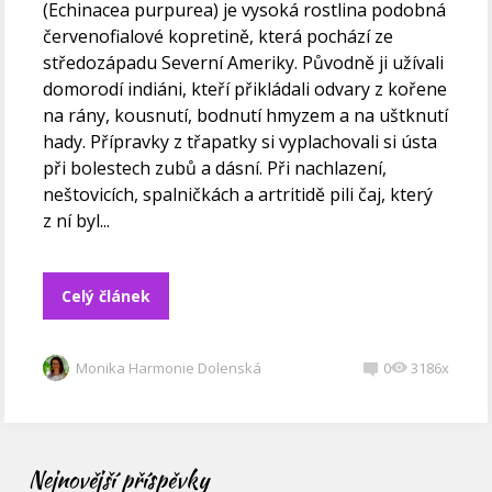
(Echinacea purpurea) je vysoká rostlina podobná
červenofialové kopretině, která pochází ze
středozápadu Severní Ameriky. Původně ji užívali
domorodí indiáni, kteří přikládali odvary z kořene
na rány, kousnutí, bodnutí hmyzem a na uštknutí
hady. Přípravky z třapatky si vyplachovali si ústa
při bolestech zubů a dásní. Při nachlazení,
neštovicích, spalničkách a artritidě pili čaj, který
z ní byl...
Celý článek
Monika Harmonie Dolenská
0
3186x
Nejnovější příspěvky