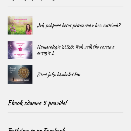
Jak podpořit detox přirozeně a bez extrémů?
Numerologie 2026: Rok velkého resetu a
energie 1
Život jako divadelní hra
Ebook zdarma 5 pravidel
Potkáme se na Facebook