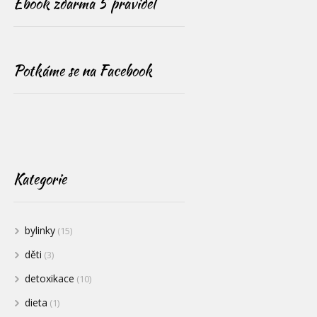
Ebook zdarma 5 pravidel
Potkáme se na Facebook
Kategorie
bylinky
(15)
děti
(3)
detoxikace
(10)
dieta
(1)