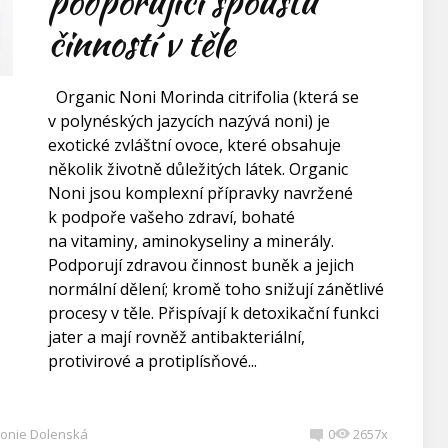
podporující spoustu
činností v těle
Organic Noni Morinda citrifolia (která se
v polynéských jazycích nazývá noni) je
exotické zvláštní ovoce, které obsahuje
několik životně důležitých látek. Organic
Noni jsou komplexní přípravky navržené
k podpoře vašeho zdraví, bohaté
na vitaminy, aminokyseliny a minerály.
Podporují zdravou činnost buněk a jejich
normální dělení; kromě toho snižují zánětlivé
procesy v těle. Přispívají k detoxikační funkci
jater a mají rovněž antibakteriální,
protivirové a protiplísňové...
onie Dolenská
0
2657x