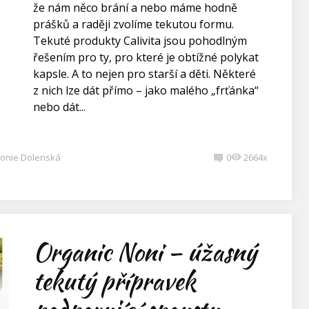
že nám něco brání a nebo máme hodně
prášků a raději zvolíme tekutou formu.
Tekuté produkty Calivita jsou pohodlným
řešením pro ty, pro které je obtížné polykat
kapsle. A to nejen pro starší a děti. Některé
z nich lze dát přímo – jako malého „frťánka“
nebo dát...
onie Dolenská
0
2664x
Organic Noni – úžasný
tekutý přípravek