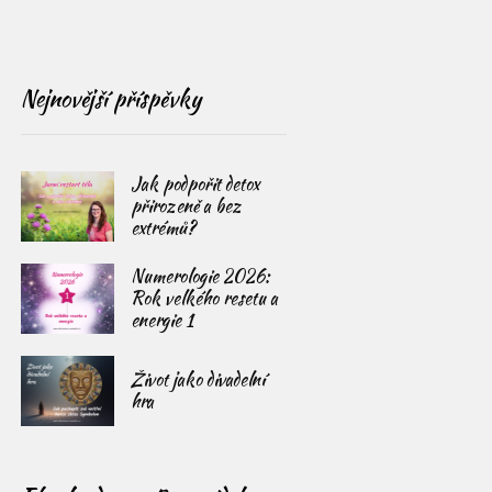
Nejnovější příspěvky
Jak podpořit detox
přirozeně a bez
extrémů?
Numerologie 2026:
Rok velkého resetu a
energie 1
Život jako divadelní
hra