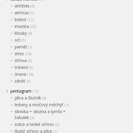
artritida
(6)
artróza
(1)
bolest
(12)
imunita
(23)
klouby
(8)
oči
(5)
paměť
(1)
stres
(19)
střeva
(2)
trávení
(5)
únava
(18)
zánět
(2)
pentagram
(13)
játra a žlučník
(4)
ledviny a močový měchýř
(1)
slinivka + slezina a lymfa +
žaludek
(3)
srdce a tenké střevo
(2)
tlusté střevo a plíce
(1)