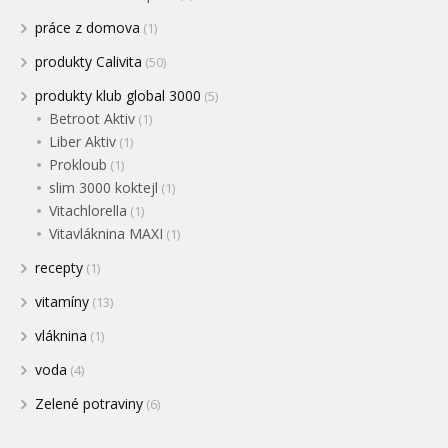
práce z domova
(1)
produkty Calivita
(50)
produkty klub global 3000
(5)
Betroot Aktiv
(1)
Liber Aktiv
(1)
Prokloub
(1)
slim 3000 koktejl
(1)
Vitachlorella
(1)
Vitavláknina MAXI
(1)
recepty
(1)
vitamíny
(13)
vláknina
(1)
voda
(4)
Zelené potraviny
(6)