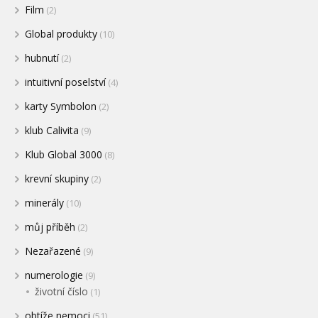
Film
(2)
Global produkty
(10)
hubnutí
(2)
intuitivní poselství
(4)
karty Symbolon
(2)
klub Calivita
(9)
Klub Global 3000
(8)
krevní skupiny
(2)
minerály
(10)
můj příběh
(2)
Nezařazené
(9)
numerologie
(9)
životní číslo
(1)
obtíže nemoci
(51)