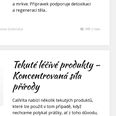
a mrkve. Přípravek podporuje detoxikaci
a regeneraci těla...
onie Dolenská
0
2166x
Tekuté léčivé produkty –
Koncentrovaná síla
přírody
CaliVita nabízí několik tekutých produktů,
které lze použít v tom případě, když
nechceme polykat prášky, ať z toho důvodu,