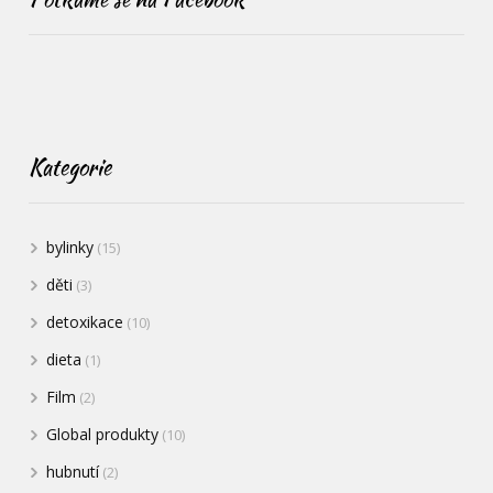
Kategorie
bylinky
(15)
děti
(3)
detoxikace
(10)
dieta
(1)
Film
(2)
Global produkty
(10)
hubnutí
(2)