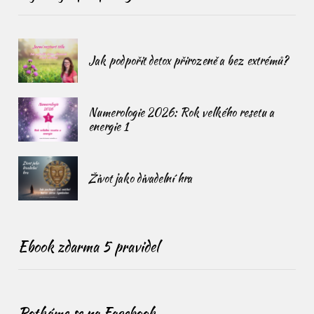
Jak podpořit detox přirozeně a bez extrémů?
Numerologie 2026: Rok velkého resetu a
energie 1
Život jako divadelní hra
Ebook zdarma 5 pravidel
Potkáme se na Facebook