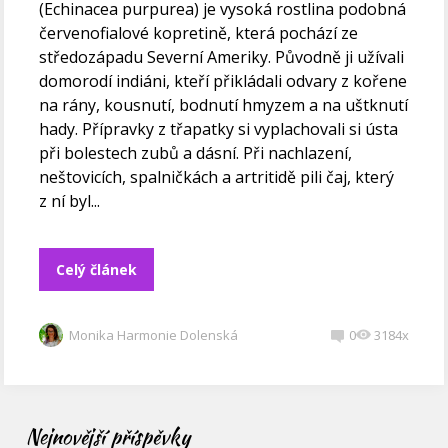
(Echinacea purpurea) je vysoká rostlina podobná
červenofialové kopretině, která pochází ze
středozápadu Severní Ameriky. Původně ji užívali
domorodí indiáni, kteří přikládali odvary z kořene
na rány, kousnutí, bodnutí hmyzem a na uštknutí
hady. Přípravky z třapatky si vyplachovali si ústa
při bolestech zubů a dásní. Při nachlazení,
neštovicích, spalničkách a artritidě pili čaj, který
z ní byl...
Celý článek
Monika Harmonie Dolenská
0
3184x
Nejnovější příspěvky