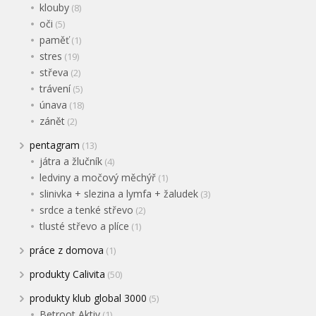
klouby
(8)
oči
(5)
paměť
(1)
stres
(19)
střeva
(2)
trávení
(5)
únava
(18)
zánět
(2)
pentagram
(13)
játra a žlučník
(4)
ledviny a močový měchýř
(1)
slinivka + slezina a lymfa + žaludek
(3)
srdce a tenké střevo
(2)
tlusté střevo a plíce
(1)
práce z domova
(1)
produkty Calivita
(50)
produkty klub global 3000
(5)
Betroot Aktiv
(1)