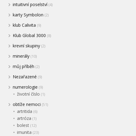
intuitivní poselství
(4)
karty Symbolon
(2)
klub Calivita
(9)
Klub Global 3000
(8)
krevní skupiny
(2)
minerály
(10)
můj příběh
(2)
Nezařazené
(9)
numerologie
(9)
životní číslo
(1)
obtíže nemoci
(51)
artritida
(6)
artróza
(1)
bolest
(12)
imunita
(23)