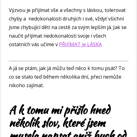
Výzvou je přijímat vše a všechny s láskou, tolerovat
chyby a nedokonalosti druhých i své, vždyť všichni
jsme chybující děti na cestě za svým lepším já. Jak se
naučit přijímat nedokonalosti svoje i všech
ostatních vás učíme v
PŘIJÍMAT je LÁSKA
A já se ptám, jak já můžu teď něco k tomu psát? To
co se stalo teď během několika dní, přeci nemůže
nikoho zajímat.
A k tomu mi přišlo hned
několik slov, které jsem
musela napsat aniž bych od