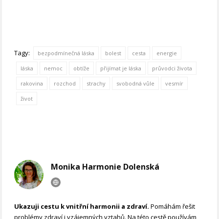
Tagy:
bezpodmínečná láska
bolest
cesta
energie
láska
nemoc
obtíže
přijímat je láska
průvodci života
rakovina
rozchod
strachy
svobodná vůle
vesmír
život
Monika Harmonie Dolenská
Ukazuji cestu k vnitřní harmonii a zdraví.
Pomáhám řešit
problémy zdraví i vzájemných vztahů. Na této cestě používám