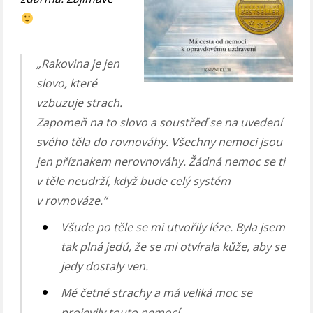
„Rakovina je jen
slovo, které
vzbuzuje strach.
Zapomeň na to slovo a soustřeď se na uvedení
svého těla do rovnováhy. Všechny nemoci jsou
jen příznakem nerovnováhy. Žádná nemoc se ti
v těle neudrží, když bude celý systém
v rovnováze.“
Všude po těle se mi utvořily léze. Byla jsem
tak plná jedů, že se mi otvírala kůže, aby se
jedy dostaly ven.
Mé četné strachy a má veliká moc se
projevily touto nemocí.