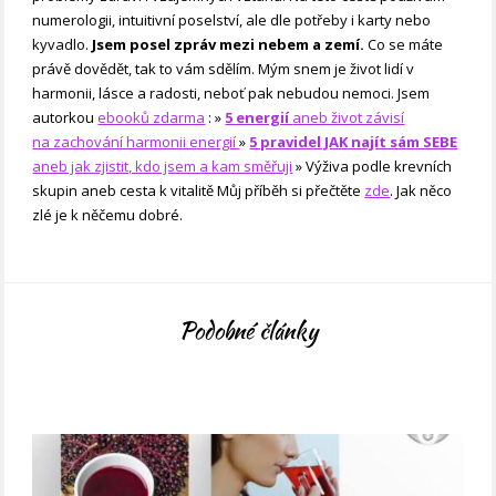
numerologii, intuitivní poselství, ale dle potřeby i karty nebo
kyvadlo.
Jsem posel zpráv mezi nebem a zemí.
Co se máte
právě dovědět, tak to vám sdělím. Mým snem je život lidí v
harmonii, lásce a radosti, neboť pak nebudou nemoci. Jsem
autorkou
ebooků zdarma
: »
5 energií
aneb život závisí
na zachování harmonii energií
»
5 pravidel JAK najít sám SEBE
aneb jak zjistit, kdo jsem a kam směřuji
» Výživa podle krevních
skupin aneb cesta k vitalitě Můj příběh si přečtěte
zde
. Jak něco
zlé je k něčemu dobré.
Podobné články