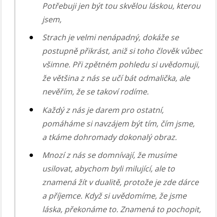
Potřebuji jen být tou skvělou láskou, kterou
jsem,
Strach je velmi nenápadný, dokáže se
postupně přikrást, aniž si toho člověk vůbec
všimne. Při zpětném pohledu si uvědomuji,
že většina z nás se učí bát odmalička, ale
nevěřím, že se takoví rodíme.
Každý z nás je darem pro ostatní,
pomáháme si navzájem být tím, čím jsme,
a tkáme dohromady dokonalý obraz.
Mnozí z nás se domnívají, že musíme
usilovat, abychom byli milující, ale to
znamená žít v dualitě, protože je zde dárce
a příjemce. Když si uvědomíme, že jsme
láska, překonáme to. Znamená to pochopit,