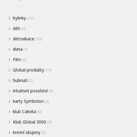
bylinky
(15)
děti
(3)
detoxikace
(10)
dieta
(1)
Film
(2)
Global produkty
(10)
hubnutí
(2)
intuitivní poselství
(4)
karty Symbolon
(2)
klub Calivita
(9)
Klub Global 3000
(8)
krevní skupiny
(2)