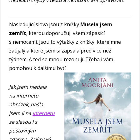
nedělám chyby v textu a nemusím ani opravovat.
Následující slova jsou z knížky
Musela jsem
zemřít
, kterou doporučuji všem zápasící
s nemocemi. Jsou to výtažky z knížky, které mne
zaujaly a které jsem si zapsala před více než
týdnem. A teď se mnou rezonují. Třeba i vám
pomohou k dalšímu bytí.
Jak jsem hledala
na internetu
obrázek, našla
jsem ji na
internetu
se slevou i s
poštovným
zdarma. Zajímavé