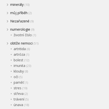
minerály
(10)
můj příběh
(2)
Nezařazené
(9)
numerologie
(9)
životní číslo
(1)
obtíže nemoci
(51)
artritida
(6)
artróza
(1)
bolest
(12)
imunita
(23)
klouby
(8)
oči
(5)
paměť
(1)
stres
(19)
střeva
(2)
trávení
(5)
únava
(18)