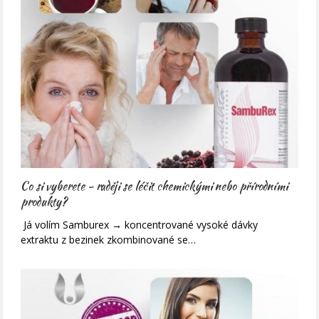
Co si vyberete - raději se léčit chemickými nebo přírodními
produkty?
Já volím Samburex → koncentrované vysoké dávky
extraktu z bezinek zkombinované se…