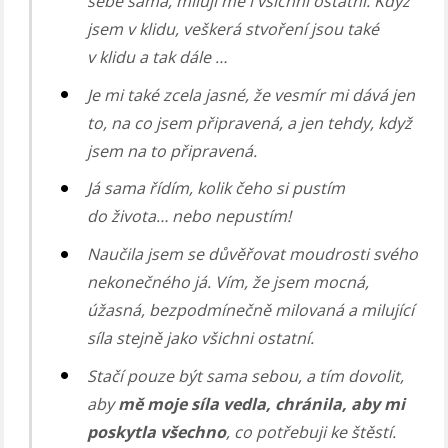
sebe sama, milují mě i všichni ostatní. Když
jsem v klidu, veškerá stvoření jsou také
v klidu a tak dále …
Je mi také zcela jasné, že vesmír mi dává jen
to, na co jsem připravená, a jen tehdy, když
jsem na to připravená.
Já sama řídím, kolik čeho si pustím
do života… nebo nepustím!
Naučila jsem se důvěřovat moudrosti svého
nekonečného já. Vím, že jsem mocná,
úžasná, bezpodmínečně milovaná a milující
síla stejně jako všichni ostatní.
Stačí pouze být sama sebou, a tím dovolit,
aby
mě moje síla vedla, chránila, aby mi
poskytla všechno
, co potřebuji ke štěstí.