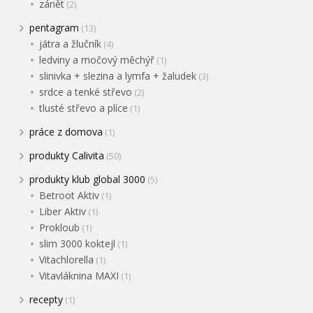
zánět
(2)
pentagram
(13)
játra a žlučník
(4)
ledviny a močový měchýř
(1)
slinivka + slezina a lymfa + žaludek
(3)
srdce a tenké střevo
(2)
tlusté střevo a plíce
(1)
práce z domova
(1)
produkty Calivita
(50)
produkty klub global 3000
(5)
Betroot Aktiv
(1)
Liber Aktiv
(1)
Prokloub
(1)
slim 3000 koktejl
(1)
Vitachlorella
(1)
Vitavláknina MAXI
(1)
recepty
(1)