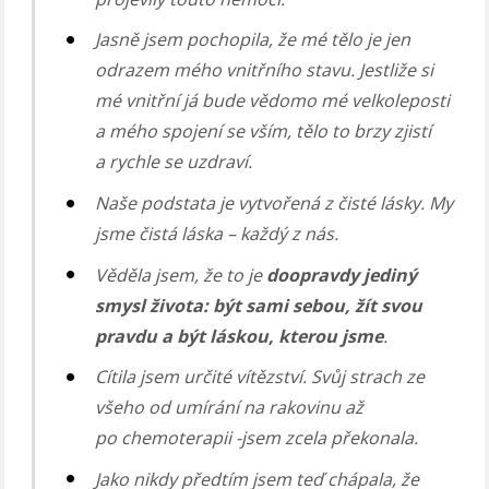
Jasně jsem pochopila, že mé tělo je jen
odrazem mého vnitřního stavu. Jestliže si
mé vnitřní já bude vědomo mé velkoleposti
a mého spojení se vším, tělo to brzy zjistí
a rychle se uzdraví.
Naše podstata je vytvořená z čisté lásky. My
jsme čistá láska – každý z nás.
Věděla jsem, že to je
doopravdy jediný
smysl života: být sami sebou, žít svou
pravdu a být láskou, kterou jsme
.
Cítila jsem určité vítězství. Svůj strach ze
všeho od umírání na rakovinu až
po chemoterapii -jsem zcela překonala.
Jako nikdy předtím jsem teď chápala, že