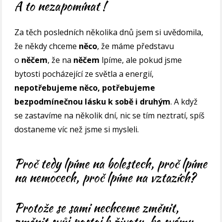
A to nezapomínat !
Za těch posledních několika dnů jsem si uvědomila,
že někdy chceme
něco
, že máme představu
o
něčem
, že na
něčem
lpíme, ale pokud jsme
bytosti pocházející ze světla a energií,
nepotřebujeme něco, potřebujeme
bezpodmínečnou lásku k sobě i druhým
. A když
se zastavíme na několik dní, nic se tím neztratí, spíš
dostaneme víc než jsme si mysleli.
Proč tedy lpíme na bolestech, proč lpíme
na nemocech, proč lpíme na vztazích?
Protože se sami nechceme změnit,
změnit svůj postoj k životu, ke svému