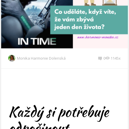
Monika Harmonie Dolenská
0
1145x
Každý si potřebuje
odpočinout