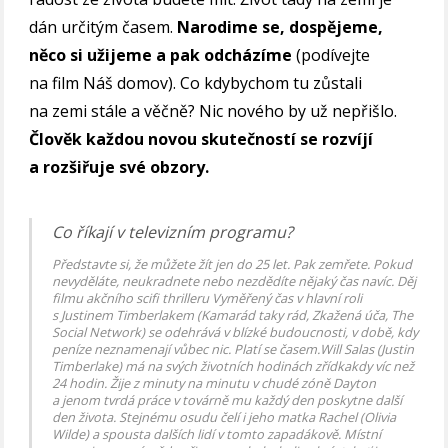
dán určitým časem.
Narodime se, dospějeme,
něco si užijeme a pak odcházíme
(podívejte
na film Náš domov). Co kdybychom tu zůstali
na zemi stále a věčně? Nic nového by už nepřišlo.
Člověk každou novou skutečností se rozvíjí
a rozšiřuje své obzory.
Co říkají v televizním programu?
Představte si, že můžete žít jen do 25 let. Pak zemřete. Pokud
nevyděláte, neukradnete nebo nezdědíte nějaký čas navíc. Děj
filmu akčního scifi thrilleru Vyměřený čas v hlavní roli
s Justinem Timberlakem (Kamarád taky rád, Zkažená úča, The
Social Network) se odehrává v blízké budoucnosti, v době, kdy
peníze neznamenají vůbec nic. Platí se časem.Will Salas (Justin
Timberlake) má na svých životních hodinách zřídkakdy víc než
24 hodin. Žije z minuty na minutu v chudé zóně Dayton
a jenom tvrdá práce v továrně mu každý den poskytne další
den života. Stejnému osudu čelí i jeho matka Rachel (Olivia
Wilde) a spousta dalších lidí v tomto zapadákově. Místní