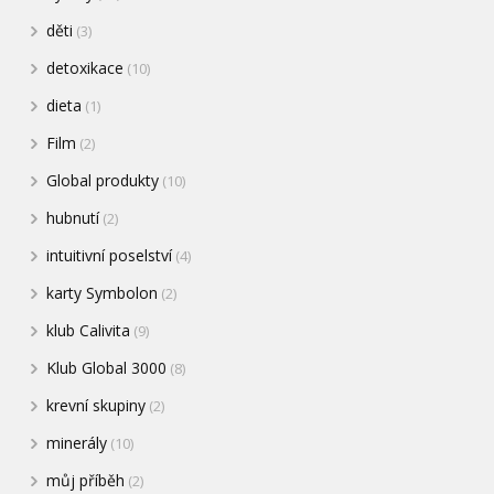
děti
(3)
detoxikace
(10)
dieta
(1)
Film
(2)
Global produkty
(10)
hubnutí
(2)
intuitivní poselství
(4)
karty Symbolon
(2)
klub Calivita
(9)
Klub Global 3000
(8)
krevní skupiny
(2)
minerály
(10)
můj příběh
(2)