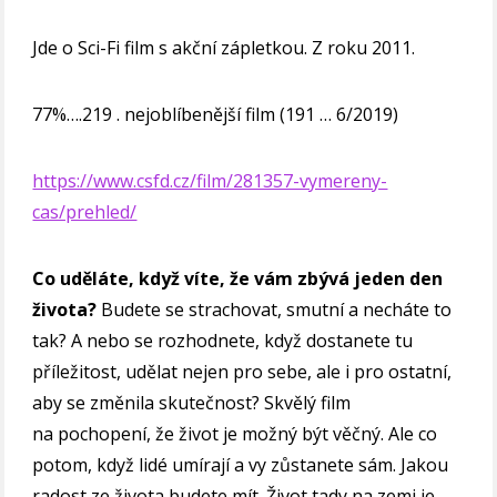
Jde o Sci-Fi film s akční zápletkou. Z roku 2011.
77%….219 . nejoblíbenější film (191 … 6/2019)
https://www.csfd.cz/film/281357-vymereny-
cas/prehled/
Co uděláte, když víte, že vám zbývá jeden den
života?
Budete se strachovat, smutní a necháte to
tak? A nebo se rozhodnete, když dostanete tu
příležitost, udělat nejen pro sebe, ale i pro ostatní,
aby se změnila skutečnost? Skvělý film
na pochopení, že život je možný být věčný. Ale co
potom, když lidé umírají a vy zůstanete sám. Jakou
radost ze života budete mít. Život tady na zemi je