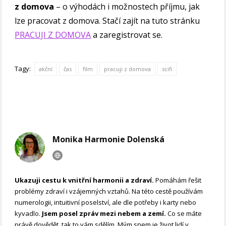
z domova
– o výhodách i možnostech příjmu, jak
lze pracovat z domova. Stačí zajít na tuto stránku
PRACUJI Z DOMOVA
a zaregistrovat se.
Tagy:
akční
čas
film
pracuji z domova
scifi
Monika Harmonie Dolenská
Ukazuji cestu k vnitřní harmonii a zdraví.
Pomáhám řešit
problémy zdraví i vzájemných vztahů. Na této cestě používám
numerologii, intuitivní poselství, ale dle potřeby i karty nebo
kyvadlo.
Jsem posel zpráv mezi nebem a zemí.
Co se máte
právě dovědět, tak to vám sdělím. Mým snem je život lidí v