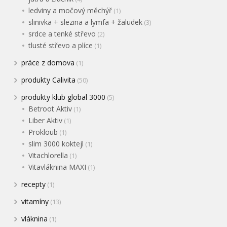
ledviny a močový měchýř
(1)
slinivka + slezina a lymfa + žaludek
(3)
srdce a tenké střevo
(2)
tlusté střevo a plíce
(1)
práce z domova
(1)
produkty Calivita
(50)
produkty klub global 3000
(5)
Betroot Aktiv
(1)
Liber Aktiv
(1)
Prokloub
(1)
slim 3000 koktejl
(1)
Vitachlorella
(1)
Vitavláknina MAXI
(1)
recepty
(1)
vitamíny
(13)
vláknina
(1)