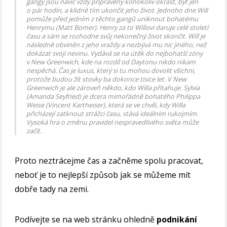
gangy jsou navíc vždy připraveny kohokoliv okrást, byť jen
o pár hodin, a klidně tím ukončit jeho život. Jednoho dne Will
pomůže před jedním z těchto gangů uniknout bohatému
Henrymu (Matt Bomer). Henry za to Willovi daruje celé století
času a sám se rozhodne svůj nekonečný život skončit. Will je
následně obviněn z jeho vraždy a nezbývá mu nic jiného, než
dokázat svoji nevinu. Vydává se na útěk do nejbohatší zóny
v New Greenwich, kde na rozdíl od Daytonu nikdo nikam
nespěchá. Čas je luxus, který si tu mohou dovolit všichni,
protože budou žít stovky ba dokonce tisíce let. V New
Greenwich je ale zároveň někdo, kdo Willa přitahuje. Sylvia
(Amanda Seyfried) je dcera mimořádně bohatého Philippa
Weise (Vincent Kartheiser), která se ve chvíli, kdy Willa
přicházejí zatknout strážci času, stává ideálním rukojmím.
Vysoká hra o změnu pravidel nespravedlivého světa může
začít.
Proto neztrácejme čas a začněme spolu pracovat,
neboť je to nejlepší způsob jak se můžeme mít
dobře tady na zemi.
Podívejte se na web stránku ohledně
podnikání