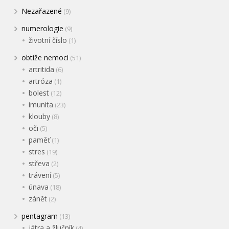
Nezařazené
(9)
numerologie
(9)
životní číslo
(1)
obtíže nemoci
(51)
artritida
(6)
artróza
(1)
bolest
(12)
imunita
(23)
klouby
(8)
oči
(5)
paměť
(1)
stres
(19)
střeva
(2)
trávení
(5)
únava
(18)
zánět
(2)
pentagram
(13)
játra a žlučník
(4)