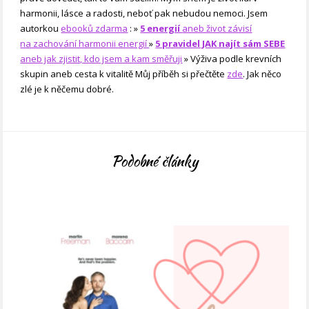
harmonii, lásce a radosti, neboť pak nebudou nemoci. Jsem
autorkou
ebooků zdarma
: »
5 energií
aneb život závisí
na zachování harmonii energií
»
5 pravidel JAK najít sám SEBE
aneb jak zjistit, kdo jsem a kam směřuji
» Výživa podle krevních
skupin aneb cesta k vitalitě Můj příběh si přečtěte
zde
. Jak něco
zlé je k něčemu dobré.
Podobné články