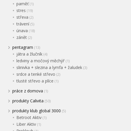
paměť
(1)
stres
(19)
střeva
(2)
trávení
(5)
únava
(18)
zánět
(2)
pentagram
(13)
játra a žlučník
(4)
ledviny a močový měchýř
(1)
slinivka + slezina a lymfa + žaludek
(3)
srdce a tenké střevo
(2)
tlusté střevo a plíce
(1)
práce z domova
(1)
produkty Calivita
(50)
produkty klub global 3000
(5)
Betroot Aktiv
(1)
Liber Aktiv
(1)
Prokloub
(1)