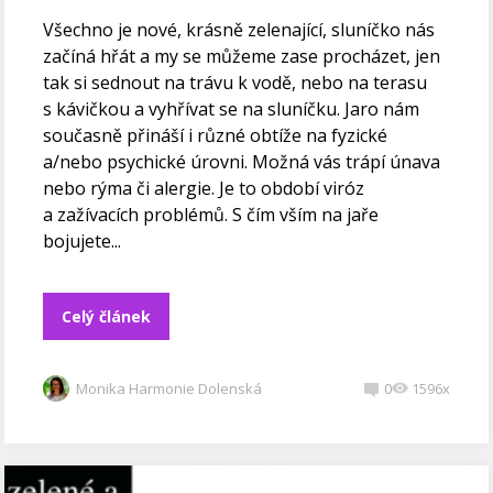
Všechno je nové, krásně zelenající, sluníčko nás
začíná hřát a my se můžeme zase procházet, jen
tak si sednout na trávu k vodě, nebo na terasu
s kávičkou a vyhřívat se na sluníčku. Jaro nám
současně přináší i různé obtíže na fyzické
a/nebo psychické úrovni. Možná vás trápí únava
nebo rýma či alergie. Je to období viróz
a zažívacích problémů. S čím vším na jaře
bojujete...
Celý článek
Monika Harmonie Dolenská
0
1596x