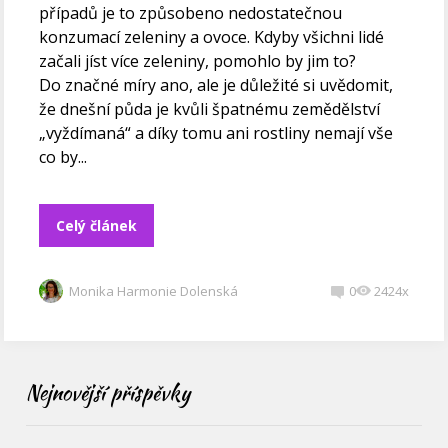
případů je to způsobeno nedostatečnou
konzumací zeleniny a ovoce. Kdyby všichni lidé
začali jíst více zeleniny, pomohlo by jim to?
Do značné míry ano, ale je důležité si uvědomit,
že dnešní půda je kvůli špatnému zemědělství
„vyždímaná“ a díky tomu ani rostliny nemají vše
co by...
Celý článek
Monika Harmonie Dolenská
0
2424x
Nejnovější příspěvky