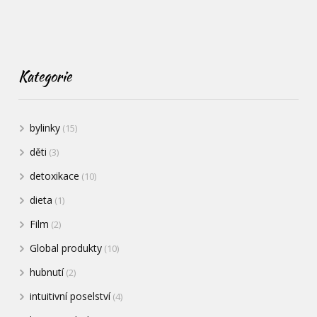
Kategorie
bylinky
(15)
děti
(3)
detoxikace
(10)
dieta
(1)
Film
(2)
Global produkty
(10)
hubnutí
(2)
intuitivní poselství
(4)