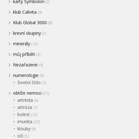
karty Symbolon
(2)
klub Calivita
(9)
Klub Global 3000
(8)
krevní skupiny
(2)
minerály
(10)
můj příběh
(2)
Nezařazené
(9)
numerologie
(9)
životní číslo
(1)
obtíže nemoci
(51)
artritida
(6)
artróza
(1)
bolest
(12)
imunita
(23)
klouby
(8)
oči
(5)