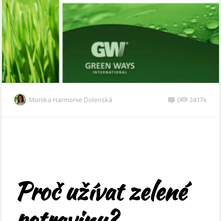
Monika Harmonie Dolenská
0
2417x
Proč užívat zelené
potraviny?