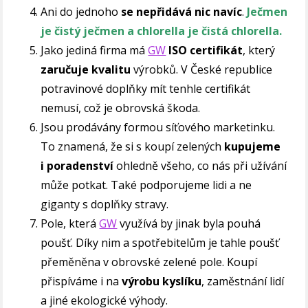
Ani do jednoho
se nepřidává nic navíc
.
Ječmen
je čistý ječmen a chlorella je čistá chlorella.
Jako jediná firma má
GW
ISO certifikát
, který
zaručuje kvalitu
výrobků. V České republice
potravinové doplňky mít tenhle certifikát
nemusí, což je obrovská škoda.
Jsou prodávány formou síťového marketinku.
To znamená, že si s koupí zelených
kupujeme
i poradenství
ohledně všeho, co nás při užívání
může potkat. Také podporujeme lidi a ne
giganty s doplňky stravy.
Pole, která
GW
využívá by jinak byla pouhá
poušť. Díky nim a spotřebitelům je tahle poušť
přeměněna v obrovské zelené pole. Koupí
přispíváme i na
výrobu kyslíku
, zaměstnání lidí
a jiné ekologické výhody.