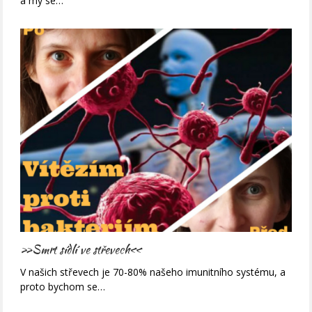
a my se…
»Smrt sídlí ve střevech«
V našich střevech je 70-80% našeho imunitního systému, a
proto bychom se…