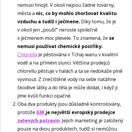
nemusí hnojit. V okolí nejsou žádné továrny,
města a
nic, co by mohlo zhoršovat kvalitu
vzduchu a tudíž i ječmene.
Díky tomu, že je
v okolí jen „poušť“ neroste společně
s ječmenem moc plevele. To znamená, že
se
nemusí používat chemické postřiky.
Chlorella
je pěstována v Tchaj-wanu v kvalitní
vodě a na přímém slunci. Většina prodejců
chlorellu pěstuje v halách a ta se nedokáže plně
vyvinout. Z znečištěné vody na sebe natáhne
škodlivé látky a do těla je může dodat, i když ji
jíme kvůli funkci opačné.
Oba dva produkty jsou důkladně kontrolovány,
protože
GW
je největší evropský prodejce
zelených potravin
. Jejich marketing je založený
pouze na dvou produktech, tudíž si nemůžou