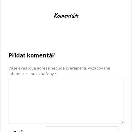
Komentáře
Přidat komentář
Vaše e-mailová adresa nebude zveřejněna.
Vyžadované
informace jsou označeny
*
Jméno
*