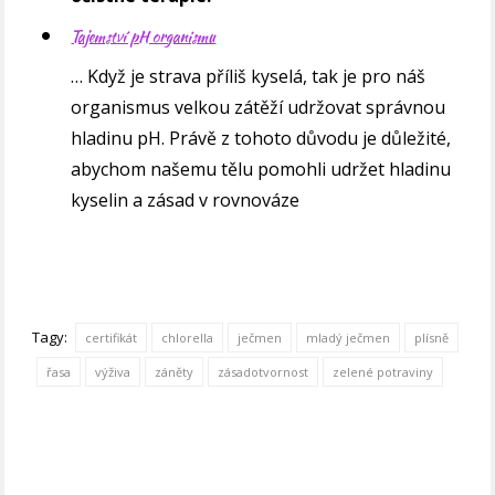
Tajemství pH organismu
… Když je strava příliš kyselá, tak je pro náš
organismus velkou zátěží udržovat správnou
hladinu pH. Právě z tohoto důvodu je důležité,
abychom našemu tělu pomohli udržet hladinu
kyselin a zásad v rovnováze
Tagy:
certifikát
chlorella
ječmen
mladý ječmen
plísně
řasa
výživa
záněty
zásadotvornost
zelené potraviny