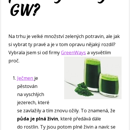
GW?
Na trhu je velké množství zelených potravin, ale jak
si vybrat ty pravé a je v tom opravu nějaký rozdíl?
Vybrala jsem si od firmy
GreenWays
a vysvětlím
proč.
Ječmen
je
pěstován
na vyschlých
jezerech, které
se zavlažily a tím znovu ožily. To znamená, že
půda je plná živin
, které předává dále
do rostlin. Ty jsou potom plné živin a navíc se