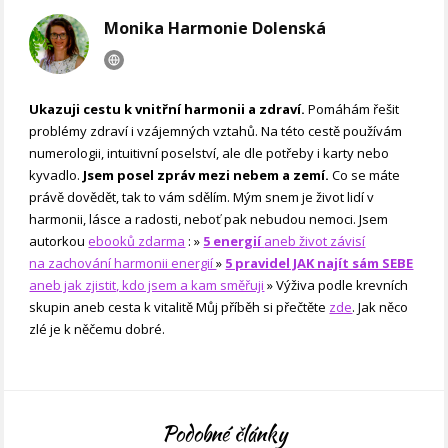
Monika Harmonie Dolenská
Ukazuji cestu k vnitřní harmonii a zdraví.
Pomáhám řešit
problémy zdraví i vzájemných vztahů. Na této cestě používám
numerologii, intuitivní poselství, ale dle potřeby i karty nebo
kyvadlo.
Jsem posel zpráv mezi nebem a zemí.
Co se máte
právě dovědět, tak to vám sdělím. Mým snem je život lidí v
harmonii, lásce a radosti, neboť pak nebudou nemoci. Jsem
autorkou
ebooků zdarma
: »
5 energií
aneb život závisí
na zachování harmonii energií
»
5 pravidel JAK najít sám SEBE
aneb jak zjistit, kdo jsem a kam směřuji
» Výživa podle krevních
skupin aneb cesta k vitalitě Můj příběh si přečtěte
zde
. Jak něco
zlé je k něčemu dobré.
Podobné články