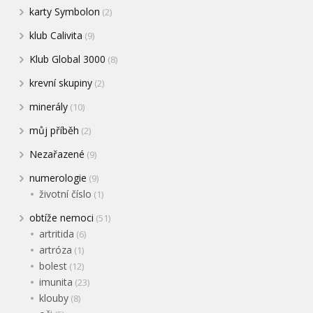
karty Symbolon
(2)
klub Calivita
(9)
Klub Global 3000
(8)
krevní skupiny
(2)
minerály
(10)
můj příběh
(2)
Nezařazené
(9)
numerologie
(9)
životní číslo
(1)
obtíže nemoci
(51)
artritida
(6)
artróza
(1)
bolest
(12)
imunita
(23)
klouby
(8)