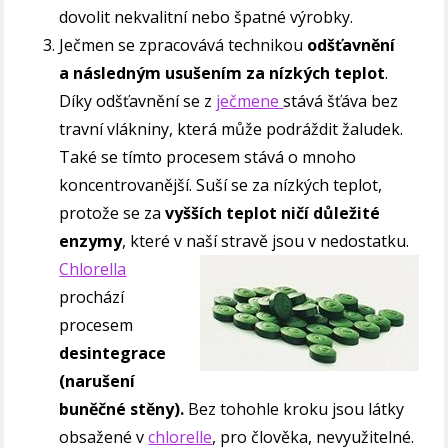
dovolit nekvalitní nebo špatné výrobky.
Ječmen se zpracovává technikou
odšťavnění
a následným usušením za nízkých teplot
.
Díky odšťavnění se z
ječmene
stává šťáva bez
travní vlákniny, která může podráždit žaludek.
Také se tímto procesem stává o mnoho
koncentrovanější. Suší se za nízkých teplot,
protože se za
vyšších teplot ničí důležité
enzymy
, které v naší stravě jsou v nedostatku.
Chlorella
prochází
procesem
desintegrace
(narušení
buněčné stěny).
Bez tohohle kroku jsou látky
obsažené v
chlorelle
, pro člověka, nevyužitelné.