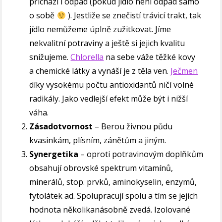
přichází i odpad (pokud jídlo není odpad samo
o sobě
). Jestliže se znečistí trávicí trakt, tak
jídlo nemůžeme úplně zužitkovat. Jíme
nekvalitní potraviny a ještě si jejich kvalitu
snižujeme.
Chlorella
na sebe váže těžké kovy
a chemické látky a vynáší je z těla ven.
Ječmen
díky vysokému počtu antioxidantů ničí volné
radikály. Jako vedlejší efekt může být i nižší
váha.
Zásadotvornost
– Berou živnou půdu
kvasinkám, plísním, zánětům a jiným.
Synergetika
– oproti potravinovým doplňkům
obsahují obrovské spektrum vitamínů,
minerálů, stop. prvků, aminokyselin, enzymů,
fytolátek ad. Spolupracují spolu a tím se jejich
hodnota několikanásobně zvedá. Izolované