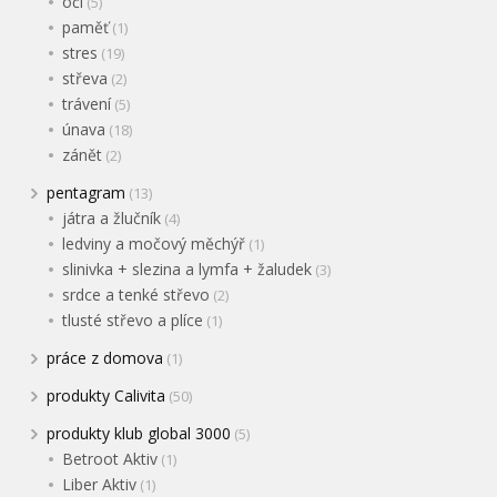
oči
(5)
paměť
(1)
stres
(19)
střeva
(2)
trávení
(5)
únava
(18)
zánět
(2)
pentagram
(13)
játra a žlučník
(4)
ledviny a močový měchýř
(1)
slinivka + slezina a lymfa + žaludek
(3)
srdce a tenké střevo
(2)
tlusté střevo a plíce
(1)
práce z domova
(1)
produkty Calivita
(50)
produkty klub global 3000
(5)
Betroot Aktiv
(1)
Liber Aktiv
(1)