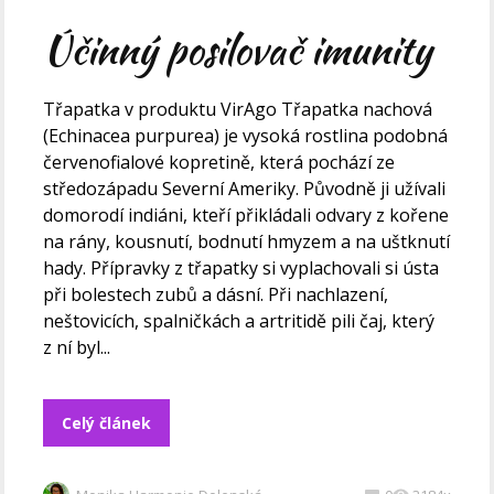
Účinný posilovač imunity
Třapatka v produktu VirAgo Třapatka nachová
(Echinacea purpurea) je vysoká rostlina podobná
červenofialové kopretině, která pochází ze
středozápadu Severní Ameriky. Původně ji užívali
domorodí indiáni, kteří přikládali odvary z kořene
na rány, kousnutí, bodnutí hmyzem a na uštknutí
hady. Přípravky z třapatky si vyplachovali si ústa
při bolestech zubů a dásní. Při nachlazení,
neštovicích, spalničkách a artritidě pili čaj, který
z ní byl...
Celý článek