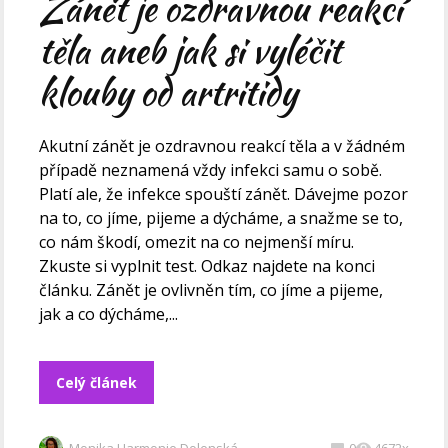
Zánět je ozdravnou reakcí
těla aneb jak si vyléčit
klouby od artritidy
Akutní zánět je ozdravnou reakcí těla a v žádném
případě neznamená vždy infekci samu o sobě.
Platí ale, že infekce spouští zánět. Dávejme pozor
na to, co jíme, pijeme a dýcháme, a snažme se to,
co nám škodí, omezit na co nejmenší míru.
Zkuste si vyplnit test. Odkaz najdete na konci
článku. Zánět je ovlivněn tím, co jíme a pijeme,
jak a co dýcháme,...
Celý článek
Monika Harmonie Dolenská
0
4672x