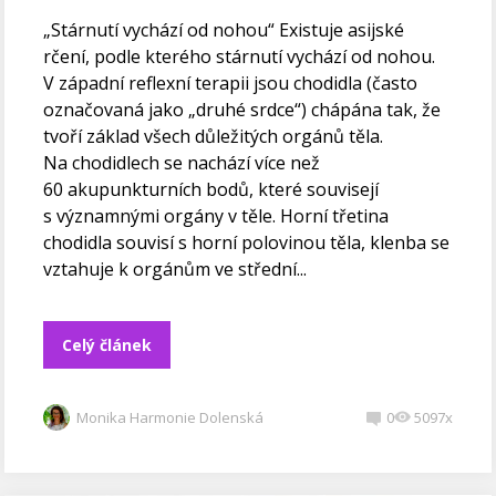
„Stárnutí vychází od nohou“ Existuje asijské
rčení, podle kterého stárnutí vychází od nohou.
V západní reflexní terapii jsou chodidla (často
označovaná jako „druhé srdce“) chápána tak, že
tvoří základ všech důležitých orgánů těla.
Na chodidlech se nachází více než
60 akupunkturních bodů, které souvisejí
s významnými orgány v těle. Horní třetina
chodidla souvisí s horní polovinou těla, klenba se
vztahuje k orgánům ve střední...
Celý článek
Monika Harmonie Dolenská
0
5097x