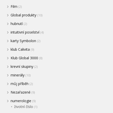
Film
(2)
Global produkty
(10)
hubnutí
(2)
intuitivní poselství
(4)
karty Symbolon
(2)
klub Calivita
(9)
Klub Global 3000
(8)
krevní skupiny
(2)
minerály
(10)
můj příběh
(2)
Nezařazené
(9)
numerologie
(9)
životní číslo
(1)