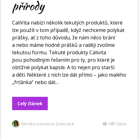
přírody
CaliVita nabízí několik tekutých produktů, které
lze použít v tom případě, když nechceme polykat
prášky, ať z toho důvodu, že nám něco brání
a nebo máme hodně prášků a raději zvolíme
tekutou formu. Tekuté produkty Calivita
jsou pohodlným řešením pro ty, pro které je
obtížné polykat kapsle. A to nejen pro starší
a děti. Některé z nich lze dát přímo – jako malého
„frťánka“ nebo dát...
Celý článek
Monika Harmonie Dolenská
0
2663x