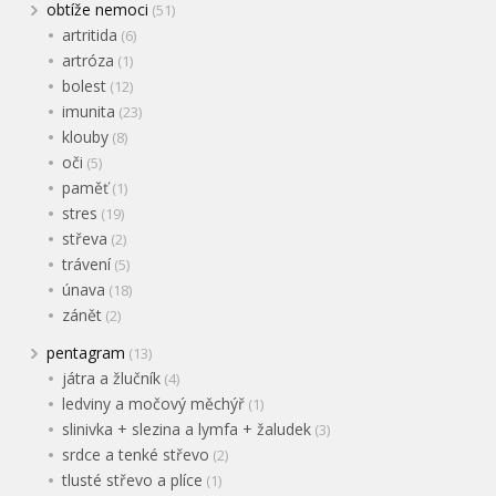
obtíže nemoci
(51)
artritida
(6)
artróza
(1)
bolest
(12)
imunita
(23)
klouby
(8)
oči
(5)
paměť
(1)
stres
(19)
střeva
(2)
trávení
(5)
únava
(18)
zánět
(2)
pentagram
(13)
játra a žlučník
(4)
ledviny a močový měchýř
(1)
slinivka + slezina a lymfa + žaludek
(3)
srdce a tenké střevo
(2)
tlusté střevo a plíce
(1)