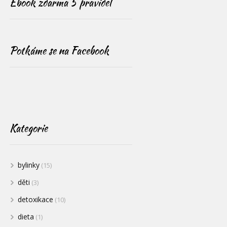
Ebook zdarma 5 pravidel
Potkáme se na Facebook
Kategorie
bylinky
(15)
děti
(3)
detoxikace
(10)
dieta
(1)