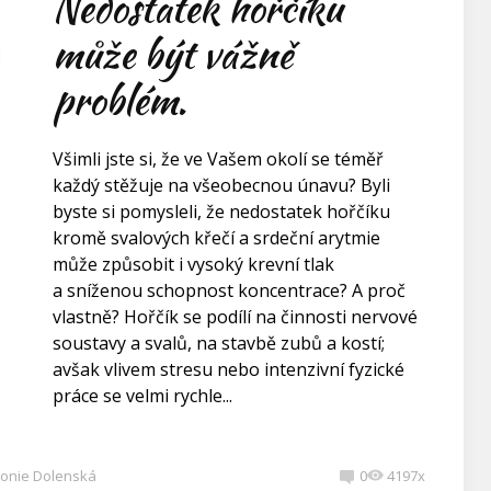
Nedostatek hořčíku
může být vážně
problém.
Všimli jste si, že ve Vašem okolí se téměř
každý stěžuje na všeobecnou únavu? Byli
byste si pomysleli, že nedostatek hořčíku
kromě svalových křečí a srdeční arytmie
může způsobit i vysoký krevní tlak
a sníženou schopnost koncentrace? A proč
vlastně? Hořčík se podílí na činnosti nervové
soustavy a svalů, na stavbě zubů a kostí;
avšak vlivem stresu nebo intenzivní fyzické
práce se velmi rychle...
onie Dolenská
0
4197x