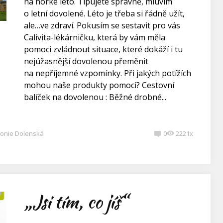
na horké léto. Tipujete správně, mluvím
o letní dovolené. Léto je třeba si řádně užít,
ale…ve zdraví. Pokusím se sestavit pro vás
Calivita-lékárničku, která by vám měla
pomoci zvládnout situace, které dokáží i tu
nejúžasnější dovolenou přeměnit
na nepříjemné vzpomínky. Při jakých potížích
mohou naše produkty pomoci? Cestovní
balíček na dovolenou : Běžné drobné...
onie Dolenská
0
2221x
„Jsi tím, co jíš“