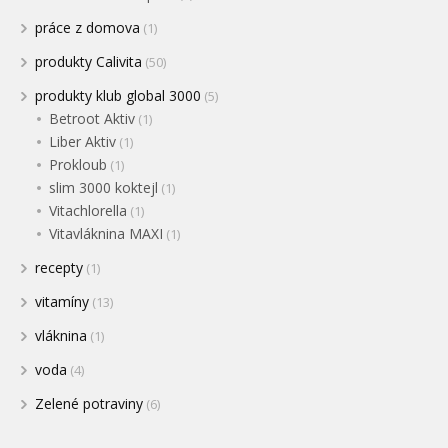
práce z domova
(1)
produkty Calivita
(50)
produkty klub global 3000
(5)
Betroot Aktiv
(1)
Liber Aktiv
(1)
Prokloub
(1)
slim 3000 koktejl
(1)
Vitachlorella
(1)
Vitavláknina MAXI
(1)
recepty
(1)
vitamíny
(13)
vláknina
(1)
voda
(4)
Zelené potraviny
(6)