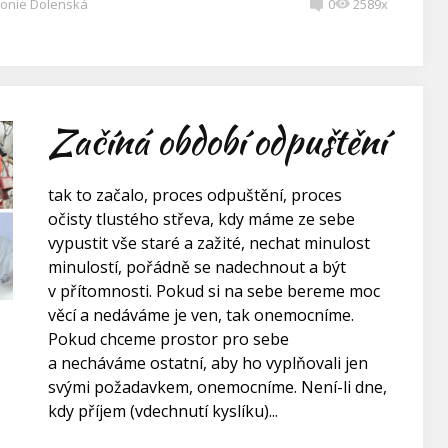
onie Dolenská
0
2589x
Začíná období odpuštění
tak to začalo, proces odpuštění, proces
očisty tlustého střeva, kdy máme ze sebe
vypustit vše staré a zažité, nechat minulost
minulostí, pořádně se nadechnout a být
v přítomnosti. Pokud si na sebe bereme moc
věcí a nedáváme je ven, tak onemocníme.
Pokud chceme prostor pro sebe
a necháváme ostatní, aby ho vyplňovali jen
svými požadavkem, onemocníme. Není-li dne,
kdy příjem (vdechnutí kyslíku)...