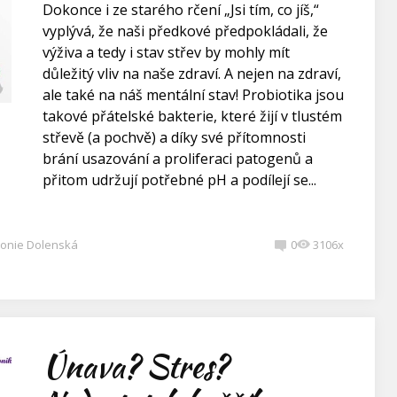
Dokonce i ze starého rčení „Jsi tím, co jíš,“
vyplývá, že naši předkové předpokládali, že
výživa a tedy i stav střev by mohly mít
důležitý vliv na naše zdraví. A nejen na zdraví,
ale také na náš mentální stav! Probiotika jsou
takové přátelské bakterie, které žijí v tlustém
střevě (a pochvě) a díky své přítomnosti
brání usazování a proliferaci patogenů a
přitom udržují potřebné pH a podílejí se...
onie Dolenská
0
3106x
Únava? Stres?