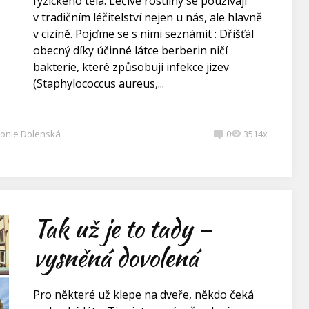
fyzického těla. Léčivé rostliny se používají
v tradičním léčitelství nejen u nás, ale hlavně
v cizině. Pojďme se s nimi seznámit : Dřišťál
obecný díky účinné látce berberin ničí
bakterie, které způsobují infekce jizev
(Staphylococcus aureus,...
onie Dolenská
0
3514x
Tak už je to tady –
vysněná dovolená
Pro některé už klepe na dveře, někdo čeká