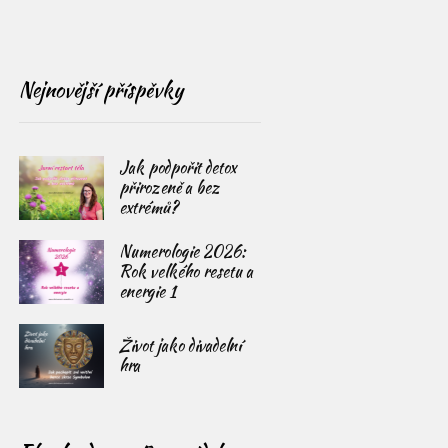
Nejnovější příspěvky
Jak podpořit detox
přirozeně a bez
extrémů?
Numerologie 2026:
Rok velkého resetu a
energie 1
Život jako divadelní
hra