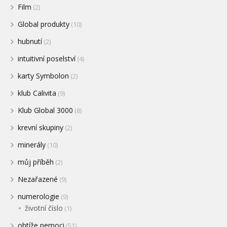
Film
(2)
Global produkty
(10)
hubnutí
(2)
intuitivní poselství
(4)
karty Symbolon
(2)
klub Calivita
(9)
Klub Global 3000
(8)
krevní skupiny
(2)
minerály
(10)
můj příběh
(2)
Nezařazené
(9)
numerologie
(9)
životní číslo
(1)
obtíže nemoci
(51)