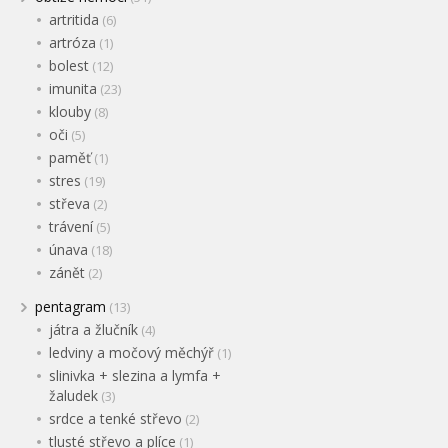
artritida
(6)
artróza
(1)
bolest
(12)
imunita
(23)
klouby
(8)
oči
(5)
paměť
(1)
stres
(19)
střeva
(2)
trávení
(5)
únava
(18)
zánět
(2)
pentagram
(13)
játra a žlučník
(4)
ledviny a močový měchýř
(1)
slinivka + slezina a lymfa +
žaludek
(3)
srdce a tenké střevo
(2)
tlusté střevo a plíce
(1)