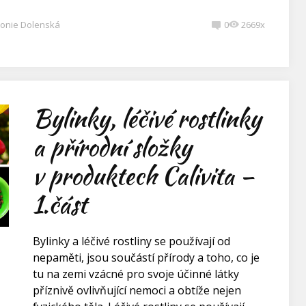
onie Dolenská
0
2669x
Bylinky, léčivé rostlinky
a přírodní složky
v produktech Calivita –
1.část
Bylinky a léčivé rostliny se používají od
nepaměti, jsou součástí přírody a toho, co je
tu na zemi vzácné pro svoje účinné látky
příznivě ovlivňující nemoci a obtíže nejen