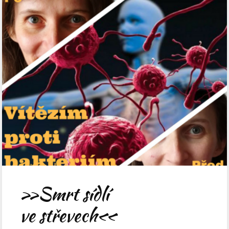
»Smrt sídlí
ve střevech«