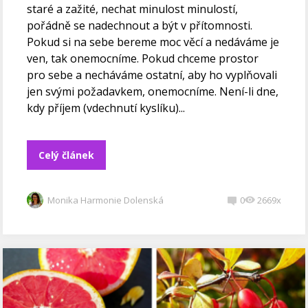
staré a zažité, nechat minulost minulostí,
pořádně se nadechnout a být v přítomnosti.
Pokud si na sebe bereme moc věcí a nedáváme je
ven, tak onemocníme. Pokud chceme prostor
pro sebe a necháváme ostatní, aby ho vyplňovali
jen svými požadavkem, onemocníme. Není-li dne,
kdy příjem (vdechnutí kyslíku)...
Celý článek
Monika Harmonie Dolenská
0
2669x