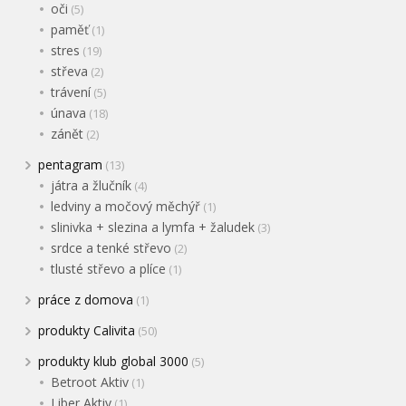
oči
(5)
paměť
(1)
stres
(19)
střeva
(2)
trávení
(5)
únava
(18)
zánět
(2)
pentagram
(13)
játra a žlučník
(4)
ledviny a močový měchýř
(1)
slinivka + slezina a lymfa + žaludek
(3)
srdce a tenké střevo
(2)
tlusté střevo a plíce
(1)
práce z domova
(1)
produkty Calivita
(50)
produkty klub global 3000
(5)
Betroot Aktiv
(1)
Liber Aktiv
(1)