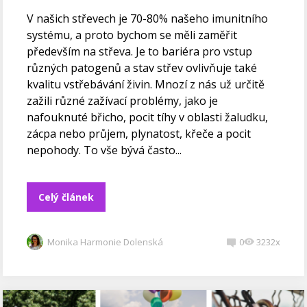
V našich střevech je 70-80% našeho imunitního
systému, a proto bychom se měli zaměřit
především na střeva. Je to bariéra pro vstup
různých patogenů a stav střev ovlivňuje také
kvalitu vstřebávání živin. Mnozí z nás už určitě
zažili různé zažívací problémy, jako je
nafouknuté břicho, pocit tíhy v oblasti žaludku,
zácpa nebo průjem, plynatost, křeče a pocit
nepohody. To vše bývá často...
Celý článek
Monika Harmonie Dolenská
0
3232x