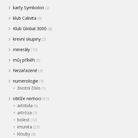
karty Symbolon
(2)
klub Calivita
(9)
Klub Global 3000
(8)
krevní skupiny
(2)
minerály
(10)
můj příběh
(2)
Nezařazené
(9)
numerologie
(9)
životní číslo
(1)
obtíže nemoci
(51)
artritida
(6)
artróza
(1)
bolest
(12)
imunita
(23)
klouby
(8)